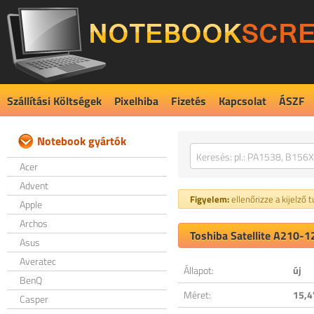
Szállítási Költségek
Pixelhiba
Fizetés
Kapcsolat
ÁSZF
Notebook gyártók
Acer
Advent
Figyelem:
ellenőrizze a kijelző 
Apple
Archos
Toshiba Satellite A210-1
Asus
Averatec
Állapot:
új
BenQ
Méret:
15,4
Casper