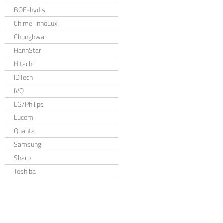
BOE-hydis
Chimei InnoLux
Chunghwa
HannStar
Hitachi
IDTech
IVO
LG/Philips
Lucom
Quanta
Samsung
Sharp
Toshiba