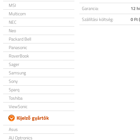
MSI
Garancia:
12 h
Multicom
Szállítási költség:
0 Ft (
NEC
Neo
Packard Bell
Panasonic
RoverBook
Sager
Samsung
Sony
Sparq
Toshiba
ViewSonic
Kijelző gyártók
Asus
AU Optronics