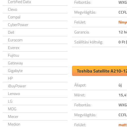
Certified Data
Felbontás:
WXGA
Clevo
Megvilágítás:
CCFL
Compal
Felület:
fény
CyberPower
Garancia:
12 h
Dell
Eurocom
Szállítási költség:
0 Ft (
Everex
Fujitsu
Gateway
Gigabyte
Toshiba Satellite A210-1
HP
Állapot:
új
iBuyPower
Lenovo
Méret:
15,4
LG
Felbontás:
WXGA
MDG
Megvilágítás:
CCFL
Mecer
Medion
Felület:
matt