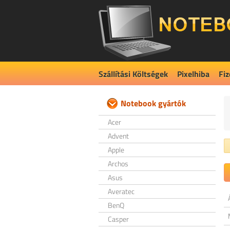
Szállítási Költségek
Pixelhiba
Fiz
Notebook gyártók
Acer
Advent
Apple
Archos
Asus
Averatec
BenQ
Casper