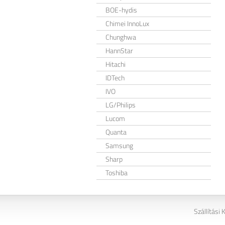
BOE-hydis
Chimei InnoLux
Chunghwa
HannStar
Hitachi
IDTech
IVO
LG/Philips
Lucom
Quanta
Samsung
Sharp
Toshiba
Szállítási 