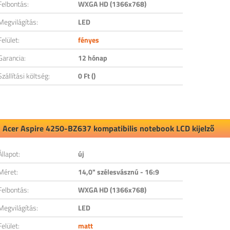
Felbontás:
WXGA HD (1366x768)
Megvilágítás:
LED
Felület:
fényes
Garancia:
12 hónap
Szállítási költség:
0 Ft ()
Acer Aspire 4250-BZ637 kompatibilis notebook LCD kijelző
Állapot:
új
Méret:
14,0" szélesvásznú - 16:9
Felbontás:
WXGA HD (1366x768)
Megvilágítás:
LED
Felület:
matt