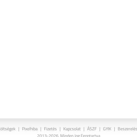
Költségek
|
Pixelhiba
|
Fizetés
|
Kapcsolat
|
ÁSZF
|
GYIK
|
Beszerelés
2013-2026. Minden Jog Fenntartva