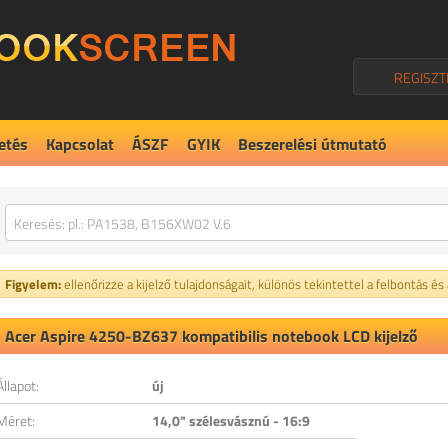
REGISZT
etés
Kapcsolat
ÁSZF
GYIK
Beszerelési útmutató
Figyelem:
ellenőrizze a kijelző tulajdonságait, különös tekintettel a felbontás és
Acer Aspire 4250-BZ637 kompatibilis notebook LCD kijelző
Állapot:
új
Méret:
14,0" szélesvásznú - 16:9