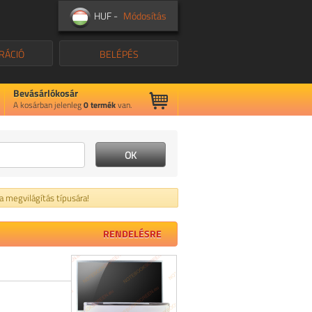
HUF -
Módosítás
RÁCIÓ
BELÉPÉS
Bevásárlókosár
A kosárban jelenleg
0
termék
van.
 a megvilágítás típusára!
RENDELÉSRE