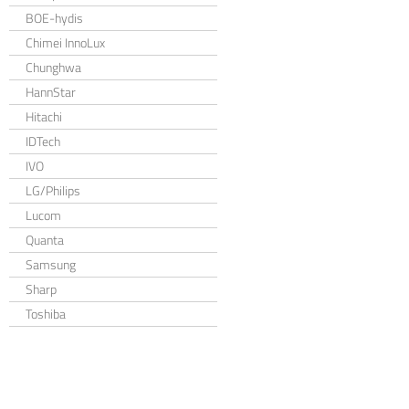
BOE-hydis
Chimei InnoLux
Chunghwa
HannStar
Hitachi
IDTech
IVO
LG/Philips
Lucom
Quanta
Samsung
Sharp
Toshiba