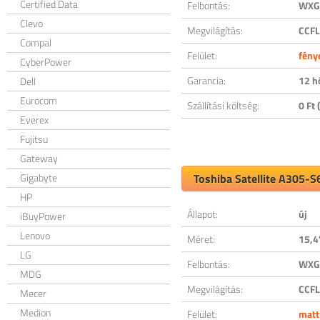
Certified Data
Felbontás:
WXGA
Clevo
Megvilágítás:
CCFL
Compal
Felület:
fény
CyberPower
Garancia:
12 h
Dell
Eurocom
Szállítási költség:
0 Ft (
Everex
Fujitsu
Gateway
Gigabyte
Toshiba Satellite A305-S
HP
Állapot:
új
iBuyPower
Lenovo
Méret:
15,4
LG
Felbontás:
WXGA
MDG
Megvilágítás:
CCFL
Mecer
Medion
Felület:
matt