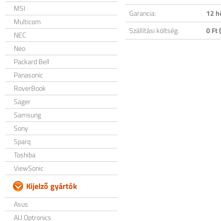
MSI
Garancia:
12 h
Multicom
Szállítási költség:
0 Ft (
NEC
Neo
Packard Bell
Panasonic
RoverBook
Sager
Samsung
Sony
Sparq
Toshiba
ViewSonic
Kijelző gyártók
Asus
AU Optronics