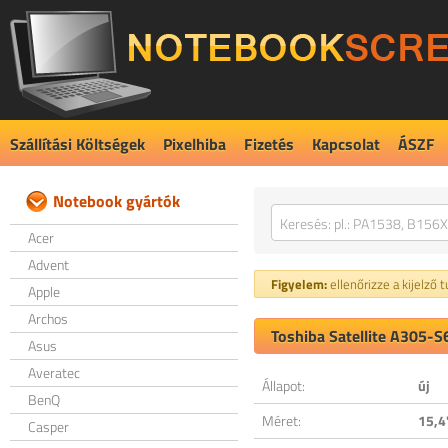
Szállítási Költségek
Pixelhiba
Fizetés
Kapcsolat
ÁSZF
Notebook gyártók
Acer
Advent
Figyelem:
ellenőrizze a kijelző 
Apple
Archos
Toshiba Satellite A305-S
Asus
Averatec
Állapot:
új
BenQ
Méret:
15,4
Casper