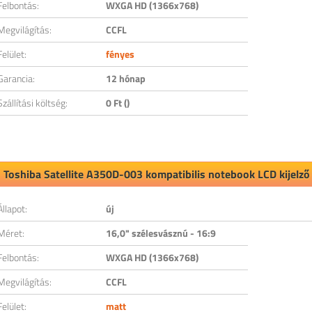
Felbontás:
WXGA HD (1366x768)
Megvilágítás:
CCFL
Felület:
fényes
Garancia:
12 hónap
Szállítási költség:
0 Ft ()
Toshiba Satellite A350D-003 kompatibilis notebook LCD kijelző
Állapot:
új
Méret:
16,0" szélesvásznú - 16:9
Felbontás:
WXGA HD (1366x768)
Megvilágítás:
CCFL
Felület:
matt