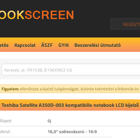
REGISZT
etés
Kapcsolat
ÁSZF
GYIK
Beszerelési útmutató
Figyelem:
ellenőrizze a kijelző tulajdonságait, különös tekintettel a felbontás és
Toshiba Satellite A350D-003 kompatibilis notebook LCD kijelző
Állapot:
új
Méret:
16,0" szélesvásznú - 16:9