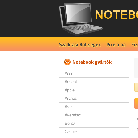
Szállítási Költségek
Pixelhiba
Fiz
Notebook gyártók
Acer
Advent
Apple
Archos
Asus
Averatec
BenQ
Casper