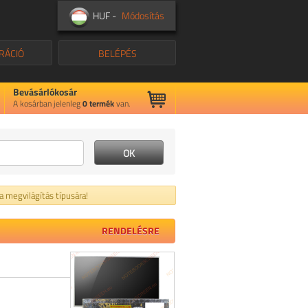
HUF -
Módosítás
RÁCIÓ
BELÉPÉS
Bevásárlókosár
A kosárban jelenleg
0
termék
van.
 a megvilágítás típusára!
RENDELÉSRE