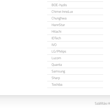
BOE-hydis
Chimei InnoLux
Chunghwa
HannStar
Hitachi
IDTech
IVO
LG/Philips
Lucom
Quanta
Samsung
Sharp
Toshiba
Szállítási 