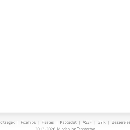
Költségek
|
Pixelhiba
|
Fizetés
|
Kapcsolat
|
ÁSZF
|
GYIK
|
Beszerelés
2013-2026. Minden Jog Fenntartva