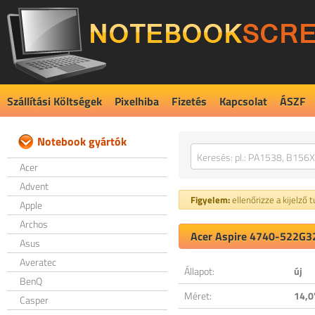
Szállítási Költségek
Pixelhiba
Fizetés
Kapcsolat
ÁSZF
Notebook gyártók
Acer
Advent
Figyelem:
ellenőrizze a kijelző 
Apple
Archos
Acer Aspire 4740-522G32
Asus
Averatec
Állapot:
új
BenQ
Méret:
14,0
Casper