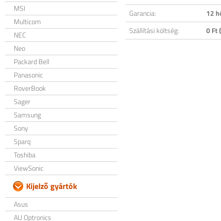
MSI
Garancia:
12 h
Multicom
Szállítási költség:
0 Ft (
NEC
Neo
Packard Bell
Panasonic
RoverBook
Sager
Samsung
Sony
Sparq
Toshiba
ViewSonic
Kijelző gyártók
Asus
AU Optronics