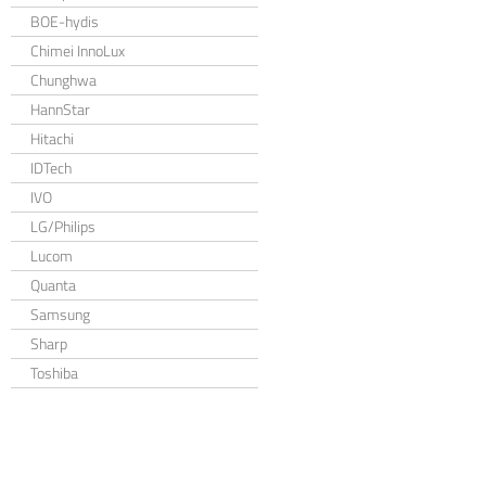
BOE-hydis
Chimei InnoLux
Chunghwa
HannStar
Hitachi
IDTech
IVO
LG/Philips
Lucom
Quanta
Samsung
Sharp
Toshiba