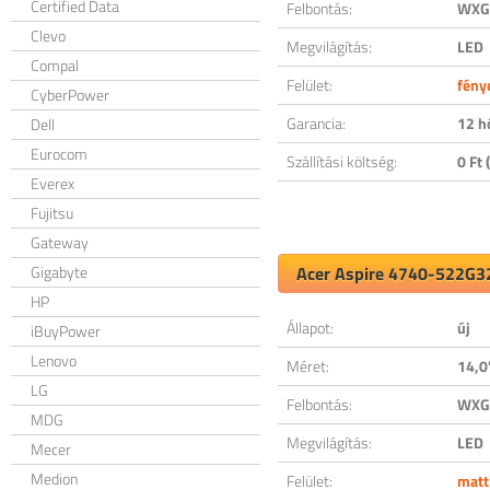
Certified Data
Felbontás:
WXGA
Clevo
Megvilágítás:
LED
Compal
Felület:
fény
CyberPower
Garancia:
12 h
Dell
Eurocom
Szállítási költség:
0 Ft (
Everex
Fujitsu
Gateway
Gigabyte
Acer Aspire 4740-522G32
HP
Állapot:
új
iBuyPower
Lenovo
Méret:
14,0
LG
Felbontás:
WXGA
MDG
Megvilágítás:
LED
Mecer
Medion
Felület:
matt