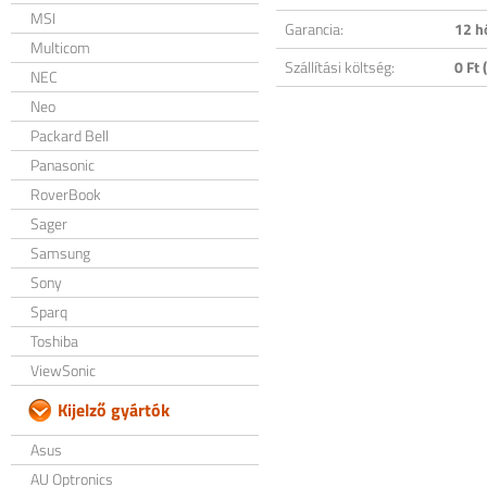
MSI
Garancia:
12 h
Multicom
Szállítási költség:
0 Ft (
NEC
Neo
Packard Bell
Panasonic
RoverBook
Sager
Samsung
Sony
Sparq
Toshiba
ViewSonic
Kijelző gyártók
Asus
AU Optronics