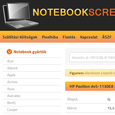
Szállítási Költségek
Pixelhiba
Fizetés
Kapcsolat
ÁSZF
Notebook gyártók
Acer
Advent
Figyelem:
ellenőrizze a kijelző 
Apple
Archos
HP Pavilion dv5-1130EA k
Asus
Averatec
Állapot:
új
BenQ
Méret:
15,4
Casper