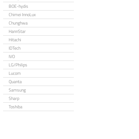
BOE-hydis
Chimei InnoLux
Chunghwa
HannStar
Hitachi
IDTech
IVO
LG/Philips
Lucom
Quanta
Samsung
Sharp
Toshiba