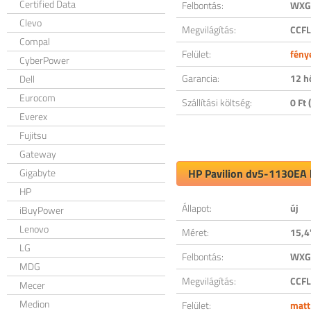
Certified Data
Felbontás:
WXGA
Clevo
Megvilágítás:
CCFL
Compal
Felület:
fény
CyberPower
Garancia:
12 h
Dell
Eurocom
Szállítási költség:
0 Ft (
Everex
Fujitsu
Gateway
Gigabyte
HP Pavilion dv5-1130EA k
HP
Állapot:
új
iBuyPower
Lenovo
Méret:
15,4
LG
Felbontás:
WXGA
MDG
Megvilágítás:
CCFL
Mecer
Medion
Felület:
matt