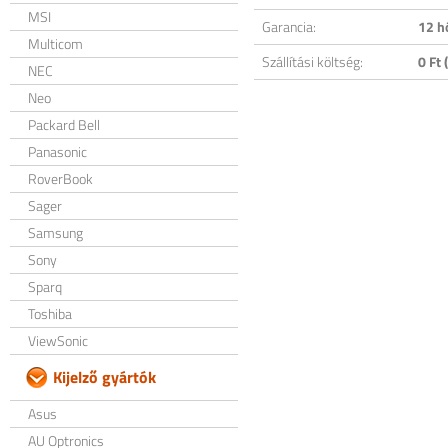
MSI
Garancia:
12 h
Multicom
Szállítási költség:
0 Ft (
NEC
Neo
Packard Bell
Panasonic
RoverBook
Sager
Samsung
Sony
Sparq
Toshiba
ViewSonic
Kijelző gyártók
Asus
AU Optronics