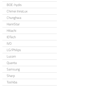
BOE-hydis
Chimei InnoLux
Chunghwa
HannStar
Hitachi
IDTech
IVO
LG/Philips
Lucom
Quanta
Samsung
Sharp
Toshiba