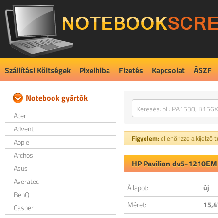
Szállítási Költségek
Pixelhiba
Fizetés
Kapcsolat
ÁSZF
Notebook gyártók
Acer
Advent
Figyelem:
ellenőrizze a kijelző 
Apple
Archos
HP Pavilion dv5-1210EM 
Asus
Averatec
Állapot:
új
BenQ
Méret:
15,4
Casper