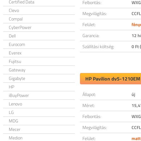
Certified Data
Felbontás:
WXGA
Clevo
Megvilágítás:
CCFL
Compal
Felület:
fény
CyberPower
Garancia:
12 h
Dell
Eurocom
Szállítási költség:
0 Ft (
Everex
Fujitsu
Gateway
Gigabyte
HP Pavilion dv5-1210EM 
HP
Állapot:
új
iBuyPower
Lenovo
Méret:
15,4
LG
Felbontás:
WXGA
MDG
Megvilágítás:
CCFL
Mecer
Medion
Felület:
matt