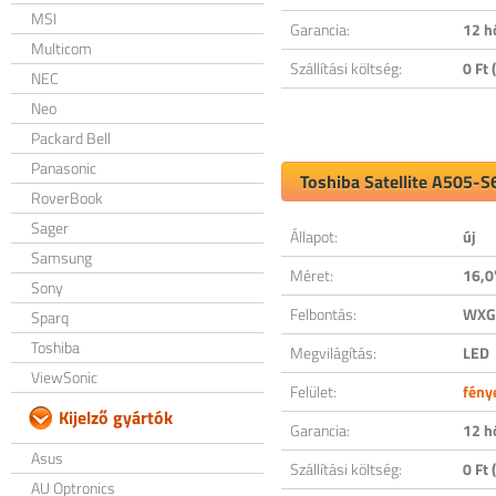
MSI
Garancia:
12 h
Multicom
Szállítási költség:
0 Ft (
NEC
Neo
Packard Bell
Panasonic
Toshiba Satellite A505-S
RoverBook
Sager
Állapot:
új
Samsung
Méret:
16,0
Sony
Felbontás:
WXGA
Sparq
Toshiba
Megvilágítás:
LED
ViewSonic
Felület:
fény
Kijelző gyártók
Garancia:
12 h
Asus
Szállítási költség:
0 Ft (
AU Optronics