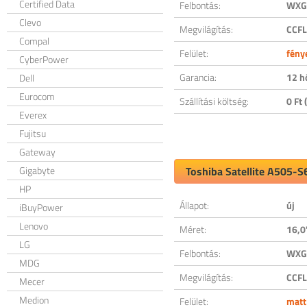
Certified Data
Felbontás:
WXGA
Clevo
Megvilágítás:
CCFL
Compal
Felület:
fény
CyberPower
Garancia:
12 h
Dell
Eurocom
Szállítási költség:
0 Ft (
Everex
Fujitsu
Gateway
Gigabyte
Toshiba Satellite A505-S
HP
Állapot:
új
iBuyPower
Lenovo
Méret:
16,0
LG
Felbontás:
WXGA
MDG
Megvilágítás:
CCFL
Mecer
Medion
Felület:
matt