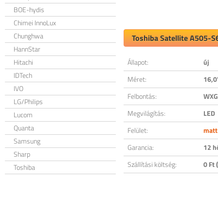
BOE-hydis
Chimei InnoLux
Chunghwa
Toshiba Satellite A505-S
HannStar
Hitachi
Állapot:
új
IDTech
Méret:
16,0
IVO
Felbontás:
WXGA
LG/Philips
Megvilágítás:
LED
Lucom
Quanta
Felület:
matt
Samsung
Garancia:
12 h
Sharp
Szállítási költség:
0 Ft (
Toshiba