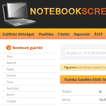
Szállítási Költségek
Pixelhiba
Fizetés
Kapcsolat
ÁSZF
Notebook gyártók
Acer
Advent
Figyelem:
ellenőrizze a kijelző 
Apple
Archos
Toshiba Satellite A505-S
Asus
Averatec
Állapot:
új
BenQ
Méret:
16,0
Casper