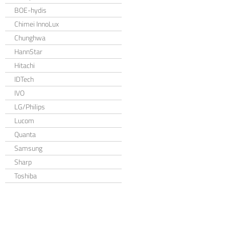
BOE-hydis
Chimei InnoLux
Chunghwa
HannStar
Hitachi
IDTech
IVO
LG/Philips
Lucom
Quanta
Samsung
Sharp
Toshiba