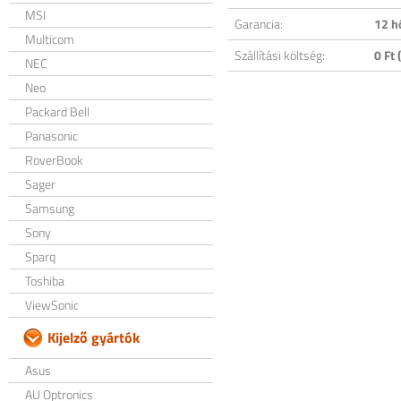
MSI
Garancia:
12 h
Multicom
Szállítási költség:
0 Ft (
NEC
Neo
Packard Bell
Panasonic
RoverBook
Sager
Samsung
Sony
Sparq
Toshiba
ViewSonic
Kijelző gyártók
Asus
AU Optronics