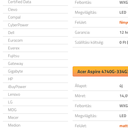
Certified Data
Felbontás:
WXGA
Clevo
Megvilágítás:
LED
Compal
Felület:
fény
CyberPower
Garancia:
12 h
Dell
Eurocom
Szállítási költség:
0 Ft (
Everex
Fujitsu
Gateway
Gigabyte
Acer Aspire 4740G-334G3
HP
Állapot:
új
iBuyPower
Lenovo
Méret:
14,0
LG
Felbontás:
WXGA
MDG
Megvilágítás:
LED
Mecer
Medion
Felület:
matt