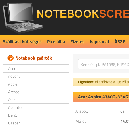
Szállítási Költségek
Pixelhiba
Fizetés
Kapcsolat
ÁSZF
Notebook gyártók
Acer
Advent
Figyelem:
ellenőrizze a kijelző 
Apple
Archos
Acer Aspire 4740G-334G3
Asus
Averatec
Állapot:
új
BenQ
Méret:
14,0
Casper