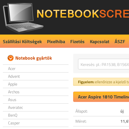
Szállítási Költségek
Pixelhiba
Fizetés
Kapcsolat
ÁSZF
Notebook gyártók
Acer
Advent
Figyelem:
ellenőrizze a kijelző 
Apple
Archos
Acer Aspire 1810 Timelin
Asus
Averatec
Állapot:
új
BenQ
Méret:
11,6
Casper