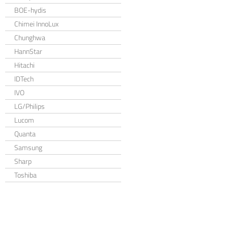
BOE-hydis
Chimei InnoLux
Chunghwa
HannStar
Hitachi
IDTech
IVO
LG/Philips
Lucom
Quanta
Samsung
Sharp
Toshiba