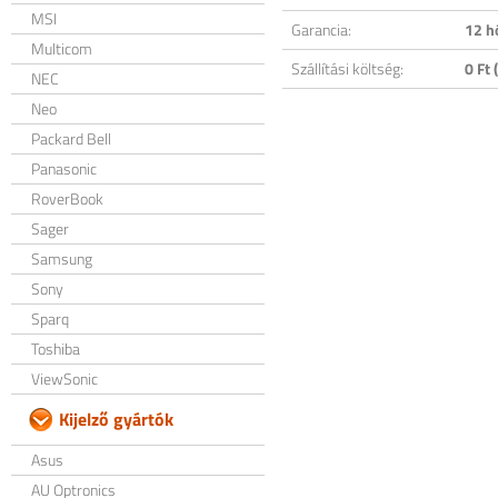
MSI
Garancia:
12 h
Multicom
Szállítási költség:
0 Ft (
NEC
Neo
Packard Bell
Panasonic
RoverBook
Sager
Samsung
Sony
Sparq
Toshiba
ViewSonic
Kijelző gyártók
Asus
AU Optronics