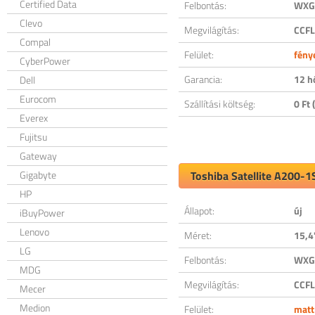
Certified Data
Felbontás:
WXGA
Clevo
Megvilágítás:
CCFL
Compal
Felület:
fény
CyberPower
Garancia:
12 h
Dell
Eurocom
Szállítási költség:
0 Ft (
Everex
Fujitsu
Gateway
Gigabyte
Toshiba Satellite A200-1
HP
Állapot:
új
iBuyPower
Lenovo
Méret:
15,4
LG
Felbontás:
WXGA
MDG
Megvilágítás:
CCFL
Mecer
Medion
Felület:
matt