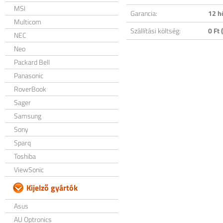
MSI
Garancia:
12 h
Multicom
Szállítási költség:
0 Ft (
NEC
Neo
Packard Bell
Panasonic
RoverBook
Sager
Samsung
Sony
Sparq
Toshiba
ViewSonic
Kijelző gyártók
Asus
AU Optronics