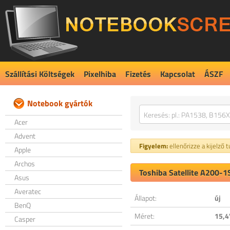
Szállítási Költségek
Pixelhiba
Fizetés
Kapcsolat
ÁSZF
Notebook gyártók
Acer
Advent
Figyelem:
ellenőrizze a kijelző 
Apple
Archos
Toshiba Satellite A200-1
Asus
Averatec
Állapot:
új
BenQ
Méret:
15,4
Casper