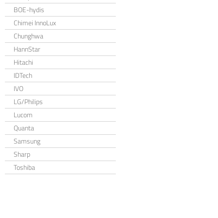
BOE-hydis
Chimei InnoLux
Chunghwa
HannStar
Hitachi
IDTech
IVO
LG/Philips
Lucom
Quanta
Samsung
Sharp
Toshiba