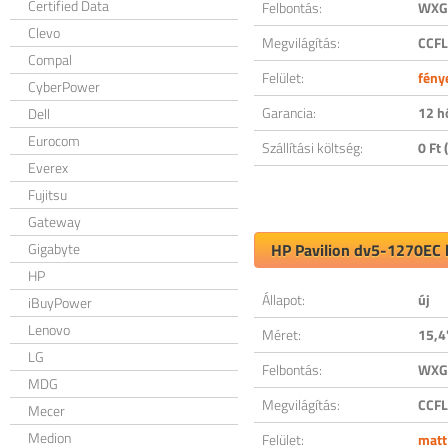
Certified Data
Felbontás:
WXGA
Clevo
Megvilágítás:
CCFL
Compal
Felület:
fény
CyberPower
Garancia:
12 h
Dell
Eurocom
Szállítási költség:
0 Ft (
Everex
Fujitsu
Gateway
Gigabyte
HP Pavilion dv5-1270EC k
HP
Állapot:
új
iBuyPower
Lenovo
Méret:
15,4
LG
Felbontás:
WXGA
MDG
Megvilágítás:
CCFL
Mecer
Medion
Felület:
matt