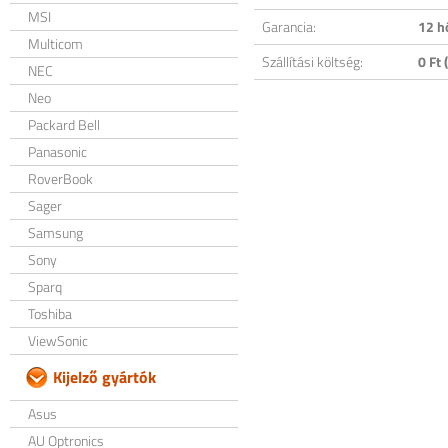
MSI
Garancia:
12 h
Multicom
Szállítási költség:
0 Ft (
NEC
Neo
Packard Bell
Panasonic
RoverBook
Sager
Samsung
Sony
Sparq
Toshiba
ViewSonic
Kijelző gyártók
Asus
AU Optronics