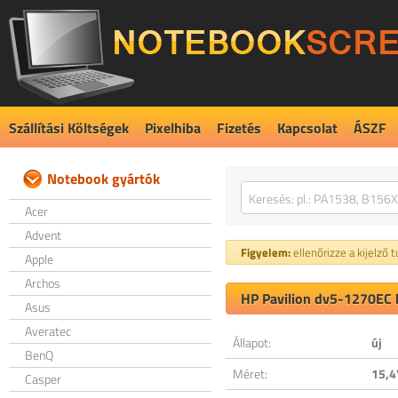
Szállítási Költségek
Pixelhiba
Fizetés
Kapcsolat
ÁSZF
Notebook gyártók
Acer
Advent
Figyelem:
ellenőrizze a kijelző 
Apple
Archos
HP Pavilion dv5-1270EC k
Asus
Averatec
Állapot:
új
BenQ
Méret:
15,4
Casper