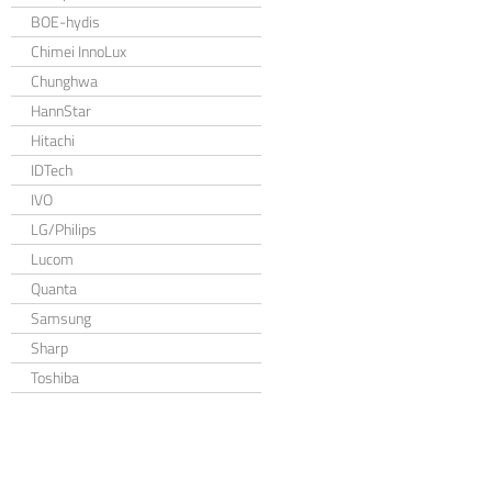
BOE-hydis
Chimei InnoLux
Chunghwa
HannStar
Hitachi
IDTech
IVO
LG/Philips
Lucom
Quanta
Samsung
Sharp
Toshiba