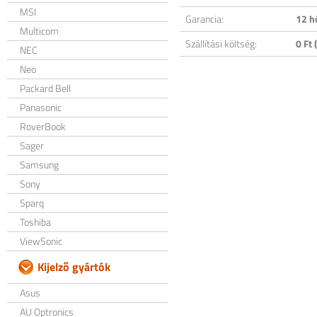
MSI
Garancia:
12 h
Multicom
Szállítási költség:
0 Ft (
NEC
Neo
Packard Bell
Panasonic
RoverBook
Sager
Samsung
Sony
Sparq
Toshiba
ViewSonic
Kijelző gyártók
Asus
AU Optronics