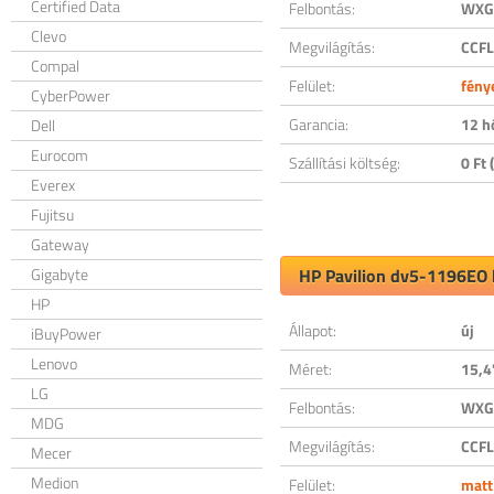
Certified Data
Felbontás:
WXGA
Clevo
Megvilágítás:
CCFL
Compal
Felület:
fény
CyberPower
Garancia:
12 h
Dell
Eurocom
Szállítási költség:
0 Ft (
Everex
Fujitsu
Gateway
Gigabyte
HP Pavilion dv5-1196EO k
HP
Állapot:
új
iBuyPower
Lenovo
Méret:
15,4
LG
Felbontás:
WXGA
MDG
Megvilágítás:
CCFL
Mecer
Medion
Felület:
matt