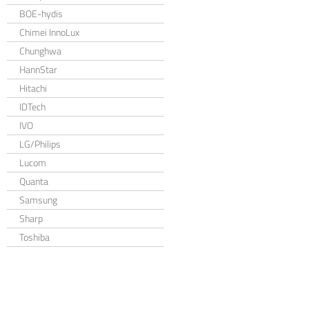
BOE-hydis
Chimei InnoLux
Chunghwa
HannStar
Hitachi
IDTech
IVO
LG/Philips
Lucom
Quanta
Samsung
Sharp
Toshiba