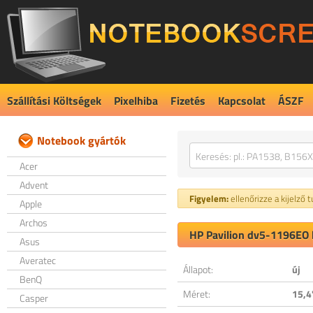
Szállítási Költségek
Pixelhiba
Fizetés
Kapcsolat
ÁSZF
Notebook gyártók
Acer
Advent
Figyelem:
ellenőrizze a kijelző 
Apple
Archos
HP Pavilion dv5-1196EO k
Asus
Averatec
Állapot:
új
BenQ
Méret:
15,4
Casper