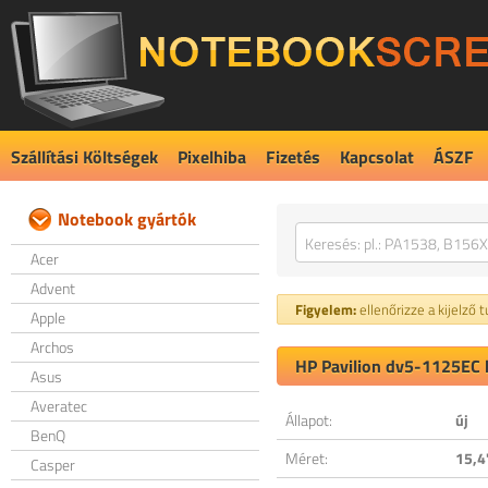
Szállítási Költségek
Pixelhiba
Fizetés
Kapcsolat
ÁSZF
Notebook gyártók
Acer
Advent
Figyelem:
ellenőrizze a kijelző 
Apple
Archos
HP Pavilion dv5-1125EC k
Asus
Averatec
Állapot:
új
BenQ
Méret:
15,4
Casper