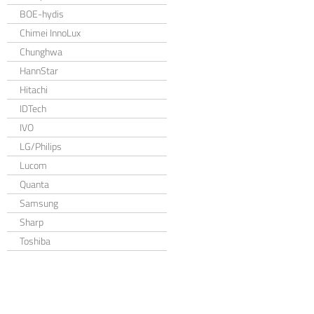
BOE-hydis
Chimei InnoLux
Chunghwa
HannStar
Hitachi
IDTech
IVO
LG/Philips
Lucom
Quanta
Samsung
Sharp
Toshiba