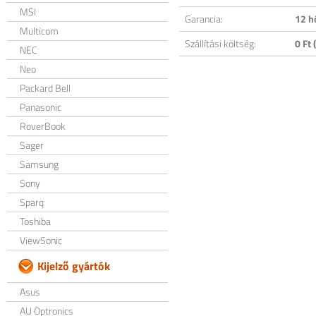
MSI
Garancia:
12 h
Multicom
Szállítási költség:
0 Ft (
NEC
Neo
Packard Bell
Panasonic
RoverBook
Sager
Samsung
Sony
Sparq
Toshiba
ViewSonic
Kijelző gyártók
Asus
AU Optronics