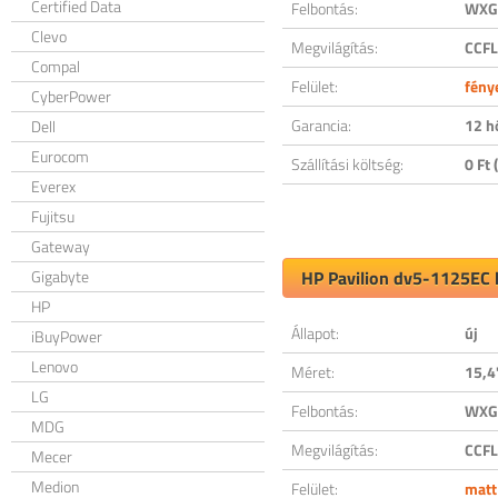
Certified Data
Felbontás:
WXGA
Clevo
Megvilágítás:
CCFL
Compal
Felület:
fény
CyberPower
Garancia:
12 h
Dell
Eurocom
Szállítási költség:
0 Ft (
Everex
Fujitsu
Gateway
Gigabyte
HP Pavilion dv5-1125EC k
HP
Állapot:
új
iBuyPower
Lenovo
Méret:
15,4
LG
Felbontás:
WXGA
MDG
Megvilágítás:
CCFL
Mecer
Medion
Felület:
matt