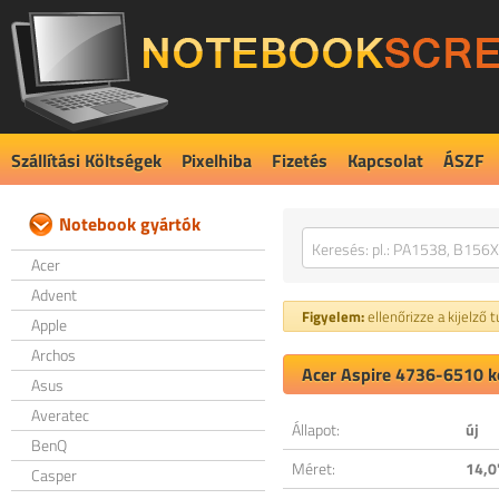
Szállítási Költségek
Pixelhiba
Fizetés
Kapcsolat
ÁSZF
Notebook gyártók
Acer
Advent
Figyelem:
ellenőrizze a kijelző 
Apple
Archos
Acer Aspire 4736-6510 ko
Asus
Averatec
Állapot:
új
BenQ
Méret:
14,0
Casper