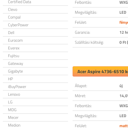
Certified Data
Felbontás:
WXGA
Clevo
Megvilágítás:
LED
Compal
Felület:
fény
CyberPower
Garancia:
12 h
Dell
Eurocom
Szállítási költség:
0 Ft (
Everex
Fujitsu
Gateway
Gigabyte
Acer Aspire 4736-6510 ko
HP
Állapot:
új
iBuyPower
Lenovo
Méret:
14,0
LG
Felbontás:
WXGA
MDG
Megvilágítás:
LED
Mecer
Medion
Felület:
matt