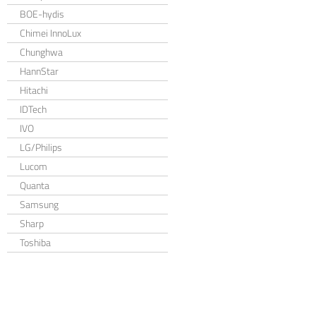
BOE-hydis
Chimei InnoLux
Chunghwa
HannStar
Hitachi
IDTech
IVO
LG/Philips
Lucom
Quanta
Samsung
Sharp
Toshiba