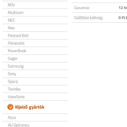
MSI
Garancia:
12 h
Multicom
Szállítási költség:
0 Ft (
NEC
Neo
Packard Bell
Panasonic
RoverBook
Sager
Samsung
Sony
Sparq
Toshiba
ViewSonic
Kijelző gyártók
Asus
AU Optronics