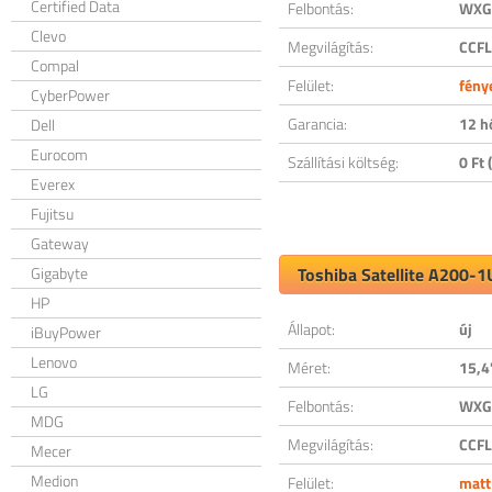
Certified Data
Felbontás:
WXGA
Clevo
Megvilágítás:
CCFL
Compal
Felület:
fény
CyberPower
Garancia:
12 h
Dell
Eurocom
Szállítási költség:
0 Ft (
Everex
Fujitsu
Gateway
Gigabyte
Toshiba Satellite A200-1
HP
Állapot:
új
iBuyPower
Lenovo
Méret:
15,4
LG
Felbontás:
WXGA
MDG
Megvilágítás:
CCFL
Mecer
Medion
Felület:
matt