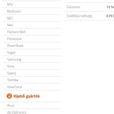
MSI
Garancia:
12 h
Multicom
Szállítási költség:
0 Ft (
NEC
Neo
Packard Bell
Panasonic
RoverBook
Sager
Samsung
Sony
Sparq
Toshiba
ViewSonic
Kijelző gyártók
Asus
AU Optronics