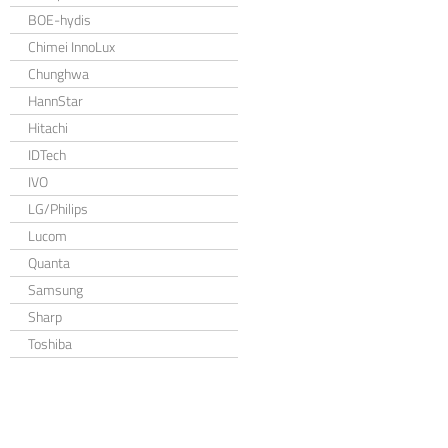
BOE-hydis
Chimei InnoLux
Chunghwa
HannStar
Hitachi
IDTech
IVO
LG/Philips
Lucom
Quanta
Samsung
Sharp
Toshiba