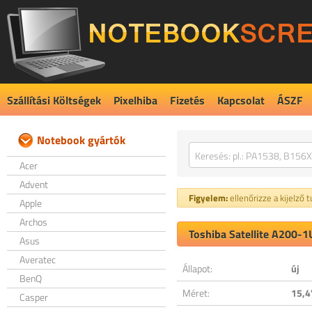
Szállítási Költségek
Pixelhiba
Fizetés
Kapcsolat
ÁSZF
Notebook gyártók
Acer
Advent
Figyelem:
ellenőrizze a kijelző 
Apple
Archos
Toshiba Satellite A200-1
Asus
Averatec
Állapot:
új
BenQ
Méret:
15,4
Casper