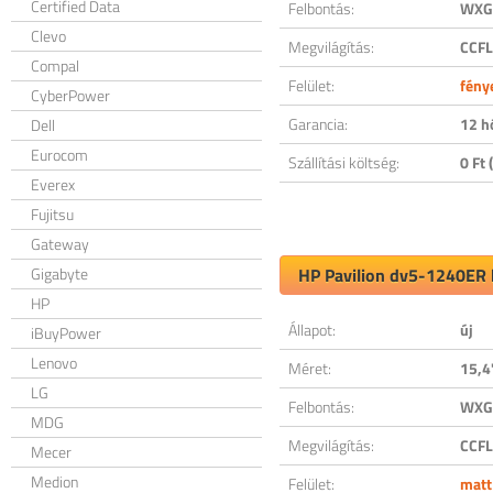
Certified Data
Felbontás:
WXGA
Clevo
Megvilágítás:
CCFL
Compal
Felület:
fény
CyberPower
Garancia:
12 h
Dell
Eurocom
Szállítási költség:
0 Ft (
Everex
Fujitsu
Gateway
Gigabyte
HP Pavilion dv5-1240ER k
HP
Állapot:
új
iBuyPower
Lenovo
Méret:
15,4
LG
Felbontás:
WXGA
MDG
Megvilágítás:
CCFL
Mecer
Medion
Felület:
matt