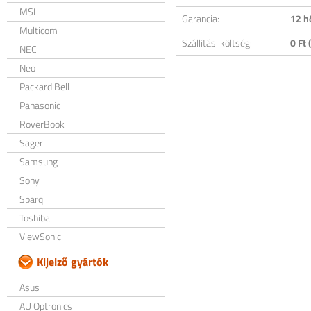
MSI
Garancia:
12 h
Multicom
Szállítási költség:
0 Ft (
NEC
Neo
Packard Bell
Panasonic
RoverBook
Sager
Samsung
Sony
Sparq
Toshiba
ViewSonic
Kijelző gyártók
Asus
AU Optronics