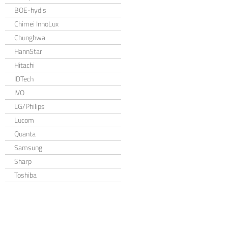
BOE-hydis
Chimei InnoLux
Chunghwa
HannStar
Hitachi
IDTech
IVO
LG/Philips
Lucom
Quanta
Samsung
Sharp
Toshiba