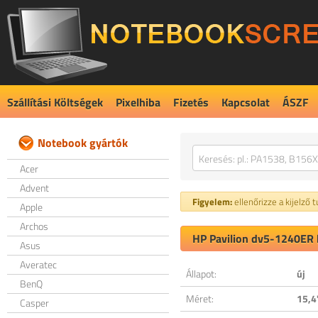
Szállítási Költségek
Pixelhiba
Fizetés
Kapcsolat
ÁSZF
Notebook gyártók
Acer
Advent
Figyelem:
ellenőrizze a kijelző 
Apple
Archos
HP Pavilion dv5-1240ER k
Asus
Averatec
Állapot:
új
BenQ
Méret:
15,4
Casper