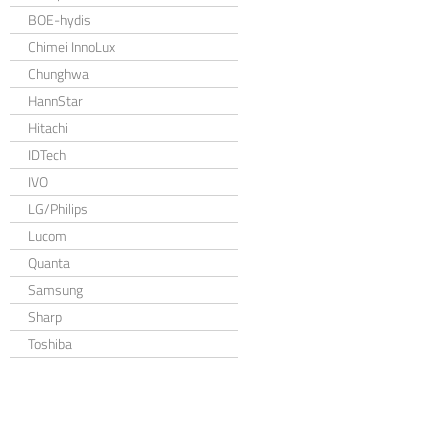
BOE-hydis
Chimei InnoLux
Chunghwa
HannStar
Hitachi
IDTech
IVO
LG/Philips
Lucom
Quanta
Samsung
Sharp
Toshiba