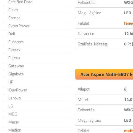
Certified Data
Felbontás:
WXGA
Clevo
Megvilágítás:
LED
Compal
Felület:
fény
CyberPower
Garancia:
12 h
Dell
Eurocom
Szállítási költség:
0 Ft (
Everex
Fujitsu
Gateway
Gigabyte
Acer Aspire 4535-5807 ko
HP
Állapot:
új
iBuyPower
Lenovo
Méret:
14,0
LG
Felbontás:
WXGA
MDG
Megvilágítás:
LED
Mecer
Medion
Felület:
matt