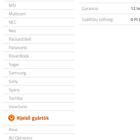
MSI
Garancia:
12 h
Multicom
Szállítási költség:
0 Ft (
NEC
Neo
Packard Bell
Panasonic
RoverBook
Sager
Samsung
Sony
Sparq
Toshiba
ViewSonic
Kijelző gyártók
Asus
AU Optronics