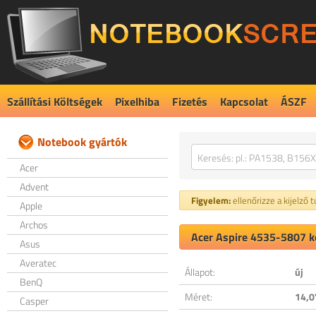
Szállítási Költségek
Pixelhiba
Fizetés
Kapcsolat
ÁSZF
Notebook gyártók
Acer
Advent
Figyelem:
ellenőrizze a kijelző 
Apple
Archos
Acer Aspire 4535-5807 ko
Asus
Averatec
Állapot:
új
BenQ
Méret:
14,0
Casper