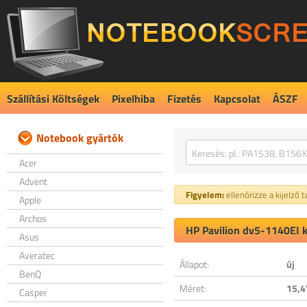
Szállítási Költségek
Pixelhiba
Fizetés
Kapcsolat
ÁSZF
Notebook gyártók
Acer
Advent
Figyelem:
ellenőrizze a kijelző 
Apple
Archos
HP Pavilion dv5-1140EI k
Asus
Averatec
Állapot:
új
BenQ
Méret:
15,4
Casper