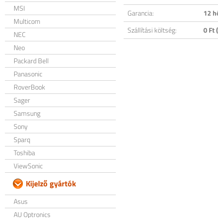
MSI
Garancia:
12 h
Multicom
Szállítási költség:
0 Ft (
NEC
Neo
Packard Bell
Panasonic
RoverBook
Sager
Samsung
Sony
Sparq
Toshiba
ViewSonic
Kijelző gyártók
Asus
AU Optronics