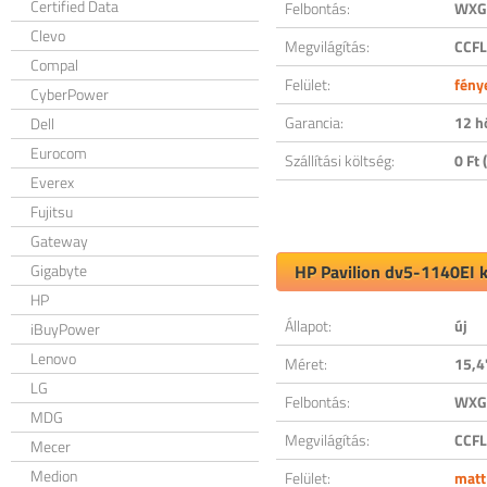
Certified Data
Felbontás:
WXGA
Clevo
Megvilágítás:
CCFL
Compal
Felület:
fény
CyberPower
Garancia:
12 h
Dell
Eurocom
Szállítási költség:
0 Ft (
Everex
Fujitsu
Gateway
Gigabyte
HP Pavilion dv5-1140EI k
HP
Állapot:
új
iBuyPower
Lenovo
Méret:
15,4
LG
Felbontás:
WXGA
MDG
Megvilágítás:
CCFL
Mecer
Medion
Felület:
matt