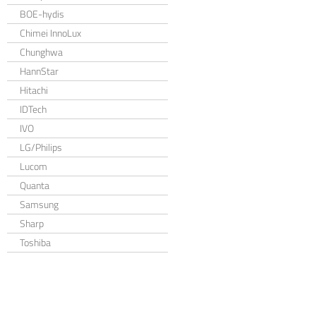
BOE-hydis
Chimei InnoLux
Chunghwa
HannStar
Hitachi
IDTech
IVO
LG/Philips
Lucom
Quanta
Samsung
Sharp
Toshiba