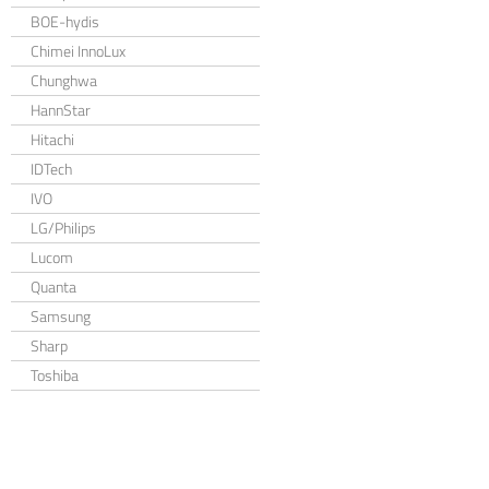
BOE-hydis
Chimei InnoLux
Chunghwa
HannStar
Hitachi
IDTech
IVO
LG/Philips
Lucom
Quanta
Samsung
Sharp
Toshiba