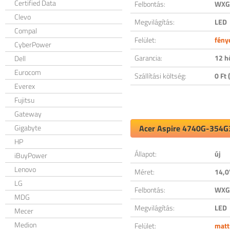
Certified Data
Felbontás:
WXGA
Clevo
Megvilágítás:
LED
Compal
Felület:
fény
CyberPower
Garancia:
12 h
Dell
Eurocom
Szállítási költség:
0 Ft (
Everex
Fujitsu
Gateway
Gigabyte
Acer Aspire 4740G-354G3
HP
Állapot:
új
iBuyPower
Lenovo
Méret:
14,0
LG
Felbontás:
WXGA
MDG
Megvilágítás:
LED
Mecer
Medion
Felület:
matt