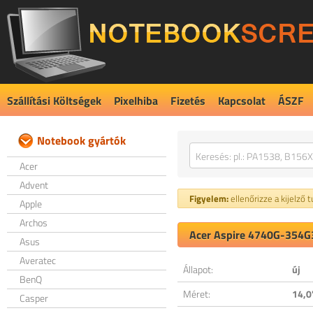
Szállítási Költségek
Pixelhiba
Fizetés
Kapcsolat
ÁSZF
Notebook gyártók
Acer
Advent
Figyelem:
ellenőrizze a kijelző 
Apple
Archos
Acer Aspire 4740G-354G3
Asus
Averatec
Állapot:
új
BenQ
Méret:
14,0
Casper