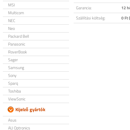
MSI
Garancia:
12 h
Multicom
Szállítási költség:
0 Ft (
NEC
Neo
Packard Bell
Panasonic
RoverBook
Sager
Samsung
Sony
Sparq
Toshiba
ViewSonic
Kijelző gyártók
Asus
AU Optronics