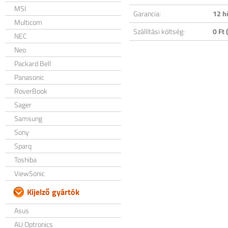
MSI
Garancia:
12 h
Multicom
Szállítási költség:
0 Ft (
NEC
Neo
Packard Bell
Panasonic
RoverBook
Sager
Samsung
Sony
Sparq
Toshiba
ViewSonic
Kijelző gyártók
Asus
AU Optronics