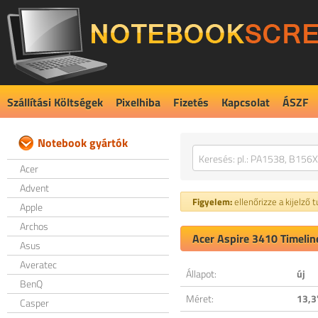
Szállítási Költségek
Pixelhiba
Fizetés
Kapcsolat
ÁSZF
Notebook gyártók
Acer
Advent
Figyelem:
ellenőrizze a kijelző 
Apple
Archos
Acer Aspire 3410 Timelin
Asus
Averatec
Állapot:
új
BenQ
Méret:
13,3
Casper