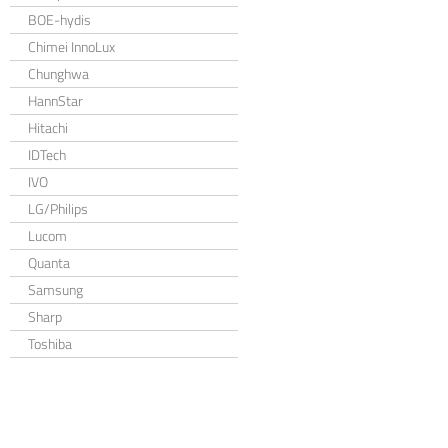
BOE-hydis
Chimei InnoLux
Chunghwa
HannStar
Hitachi
IDTech
IVO
LG/Philips
Lucom
Quanta
Samsung
Sharp
Toshiba