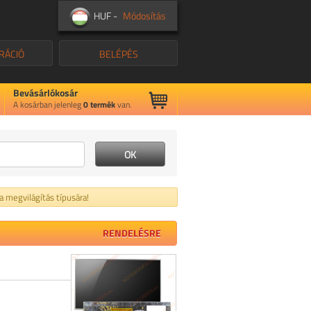
HUF -
Módosítás
RÁCIÓ
BELÉPÉS
Bevásárlókosár
A kosárban jelenleg
0
termék
van.
 a megvilágítás típusára!
RENDELÉSRE