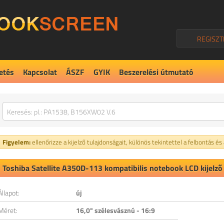
REGISZT
etés
Kapcsolat
ÁSZF
GYIK
Beszerelési útmutató
Figyelem:
ellenőrizze a kijelző tulajdonságait, különös tekintettel a felbontás és
Toshiba Satellite A350D-113 kompatibilis notebook LCD kijelző
Állapot:
új
Méret:
16,0" szélesvásznú - 16:9