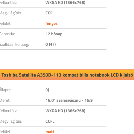
Felbontás:
WXGA HD (1366x768)
Megvilágítás:
CCFL
Felület:
fényes
Garancia:
12 hónap
Szállítási költség:
0 Ft ()
Toshiba Satellite A350D-113 kompatibilis notebook LCD kijelző
Állapot:
új
Méret:
16,0" szélesvásznú - 16:9
Felbontás:
WXGA HD (1366x768)
Megvilágítás:
CCFL
Felület:
matt