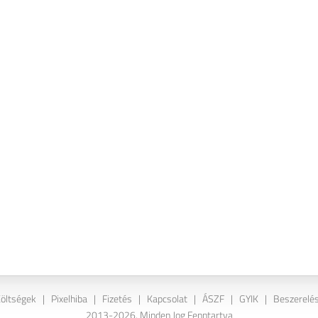
Költségek
|
Pixelhiba
|
Fizetés
|
Kapcsolat
|
ÁSZF
|
GYIK
|
Beszerelés
2013-2026. Minden Jog Fenntartva