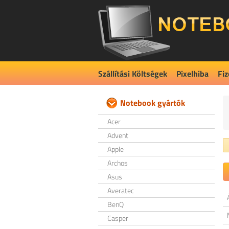
Szállítási Költségek
Pixelhiba
Fiz
Notebook gyártók
Acer
Advent
Apple
Archos
Asus
Averatec
BenQ
Casper