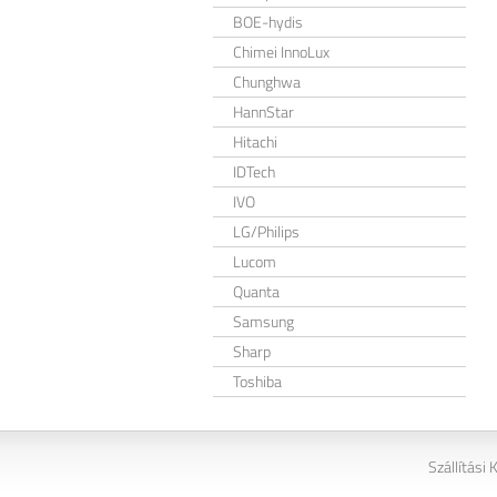
BOE-hydis
Chimei InnoLux
Chunghwa
HannStar
Hitachi
IDTech
IVO
LG/Philips
Lucom
Quanta
Samsung
Sharp
Toshiba
Szállítási 