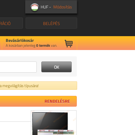
HUF -
Módosítás
RÁCIÓ
BELÉPÉS
Bevásárlókosár
A kosárban jelenleg
0
termék
van.
 a megvilágítás típusára!
RENDELÉSRE