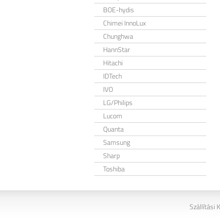
BOE-hydis
Chimei InnoLux
Chunghwa
HannStar
Hitachi
IDTech
IVO
LG/Philips
Lucom
Quanta
Samsung
Sharp
Toshiba
Szállítási 