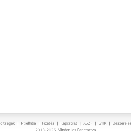
Költségek
|
Pixelhiba
|
Fizetés
|
Kapcsolat
|
ÁSZF
|
GYIK
|
Beszerelés
2013-2026. Minden Jog Fenntartva