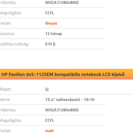
Felbontás:
WXGA (1280x800)
Megvilágítás:
CCFL
Felület:
fényes
Garancia:
12 hónap
Szállítási költség:
0 Ft ()
HP Pavilion dv5-1125EM kompatibilis notebook LCD kijelző
Állapot:
új
Méret:
15,4" szélesvásznú - 16:10
Felbontás:
WXGA (1280x800)
Megvilágítás:
CCFL
Felület:
matt