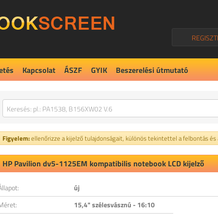
REGISZT
etés
Kapcsolat
ÁSZF
GYIK
Beszerelési útmutató
Figyelem:
ellenőrizze a kijelző tulajdonságait, különös tekintettel a felbontás és
HP Pavilion dv5-1125EM kompatibilis notebook LCD kijelző
Állapot:
új
Méret:
15,4" szélesvásznú - 16:10