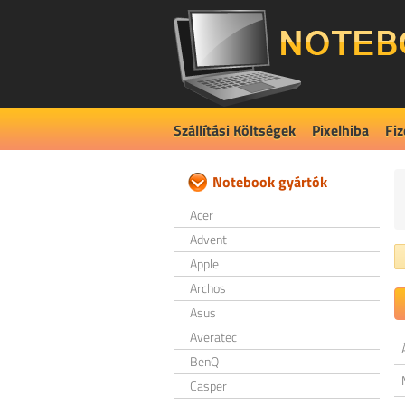
Szállítási Költségek
Pixelhiba
Fiz
Notebook gyártók
Acer
Advent
Apple
Archos
Asus
Averatec
BenQ
Casper