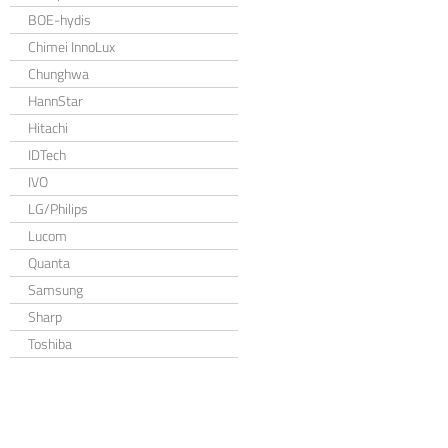
BOE-hydis
Chimei InnoLux
Chunghwa
HannStar
Hitachi
IDTech
IVO
LG/Philips
Lucom
Quanta
Samsung
Sharp
Toshiba