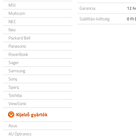
MSI
Garancia:
12 h
Multicom
Szállítási költség:
0 Ft (
NEC
Neo
Packard Bell
Panasonic
RoverBook
Sager
Samsung
Sony
Sparq
Toshiba
ViewSonic
Kijelző gyártók
Asus
AU Optronics