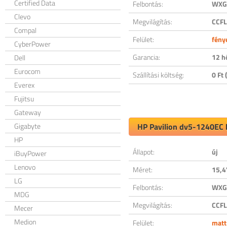
Certified Data
Felbontás:
WXGA
Clevo
Megvilágítás:
CCFL
Compal
Felület:
fény
CyberPower
Garancia:
12 h
Dell
Eurocom
Szállítási költség:
0 Ft (
Everex
Fujitsu
Gateway
Gigabyte
HP Pavilion dv5-1240EC k
HP
Állapot:
új
iBuyPower
Lenovo
Méret:
15,4
LG
Felbontás:
WXGA
MDG
Megvilágítás:
CCFL
Mecer
Medion
Felület:
matt