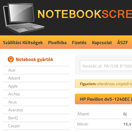
Szállítási Költségek
Pixelhiba
Fizetés
Kapcsolat
ÁSZF
Notebook gyártók
Acer
Advent
Figyelem:
ellenőrizze a kijelző 
Apple
Archos
HP Pavilion dv5-1240EC k
Asus
Averatec
Állapot:
új
BenQ
Méret:
15,4
Casper