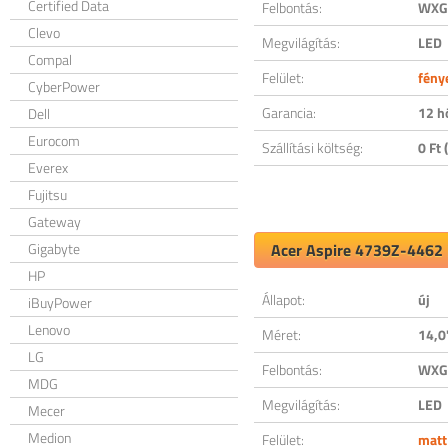
Certified Data
Felbontás:
WXGA
Clevo
Megvilágítás:
LED
Compal
Felület:
fény
CyberPower
Garancia:
12 h
Dell
Eurocom
Szállítási költség:
0 Ft (
Everex
Fujitsu
Gateway
Gigabyte
Acer Aspire 4739Z-4462 k
HP
Állapot:
új
iBuyPower
Lenovo
Méret:
14,0
LG
Felbontás:
WXGA
MDG
Megvilágítás:
LED
Mecer
Medion
Felület:
matt