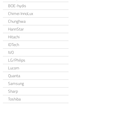
BOE-hydis
Chimei InnoLux
Chunghwa
HannStar
Hitachi
IDTech
IVO
LG/Philips
Lucom
Quanta
Samsung
Sharp
Toshiba