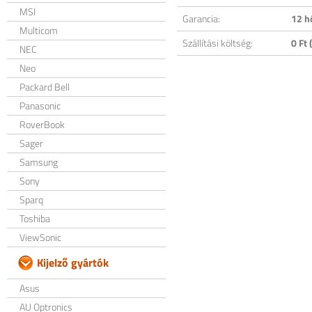
MSI
Garancia:
12 h
Multicom
Szállítási költség:
0 Ft (
NEC
Neo
Packard Bell
Panasonic
RoverBook
Sager
Samsung
Sony
Sparq
Toshiba
ViewSonic
Kijelző gyártók
Asus
AU Optronics