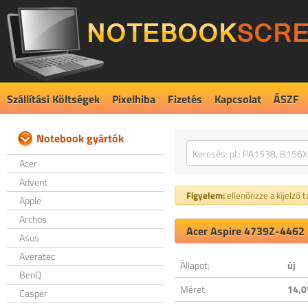
Szállítási Költségek
Pixelhiba
Fizetés
Kapcsolat
ÁSZF
Notebook gyártók
Acer
Advent
Figyelem:
ellenőrizze a kijelző 
Apple
Archos
Acer Aspire 4739Z-4462 k
Asus
Averatec
Állapot:
új
BenQ
Méret:
14,0
Casper