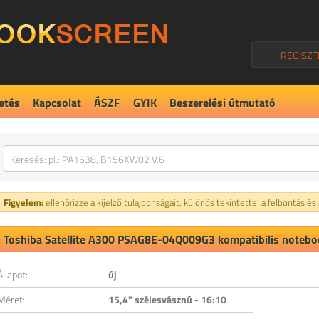
REGISZT
etés
Kapcsolat
ÁSZF
GYIK
Beszerelési útmutató
Figyelem:
ellenőrizze a kijelző tulajdonságait, különös tekintettel a felbontás és
Toshiba Satellite A300 PSAG8E-04Q009G3 kompatibilis noteboo
Állapot:
új
Méret:
15,4" szélesvásznú - 16:10