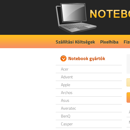
Szállítási Költségek
Pixelhiba
Fiz
Notebook gyártók
Acer
Advent
Apple
Archos
Asus
Averatec
BenQ
Casper