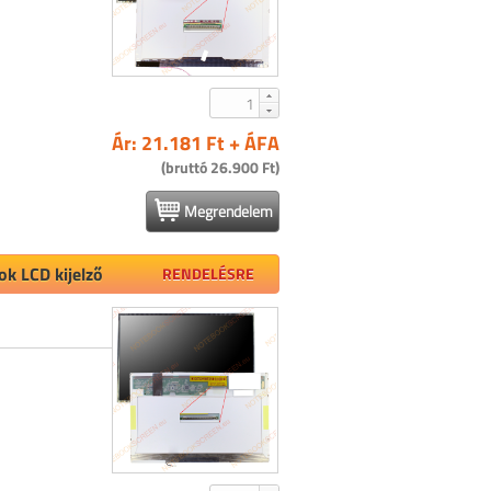
Ár: 21.181 Ft + ÁFA
(bruttó 26.900 Ft)
Megrendelem
k LCD kijelző
RENDELÉSRE