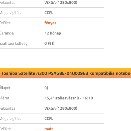
Felbontás:
WXGA (1280x800)
Megvilágítás:
CCFL
Felület:
fényes
Garancia:
12 hónap
Szállítási költség:
0 Ft ()
Toshiba Satellite A300 PSAG8E-04Q009G3 kompatibilis noteboo
Állapot:
új
Méret:
15,4" szélesvásznú - 16:10
Felbontás:
WXGA (1280x800)
Megvilágítás:
CCFL
Felület:
matt