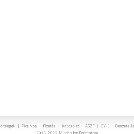
Költségek
|
Pixelhiba
|
Fizetés
|
Kapcsolat
|
ÁSZF
|
GYIK
|
Beszerelés
2013-2026. Minden Jog Fenntartva