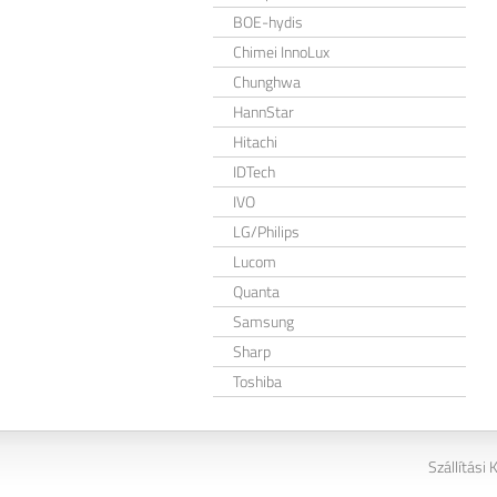
BOE-hydis
Chimei InnoLux
Chunghwa
HannStar
Hitachi
IDTech
IVO
LG/Philips
Lucom
Quanta
Samsung
Sharp
Toshiba
Szállítási 