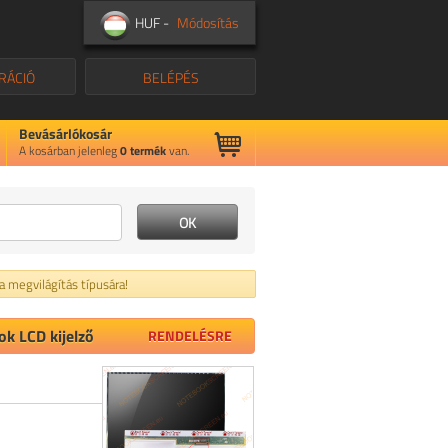
HUF -
Módosítás
RÁCIÓ
BELÉPÉS
Bevásárlókosár
A kosárban jelenleg
0
termék
van.
 a megvilágítás típusára!
k LCD kijelző
RENDELÉSRE