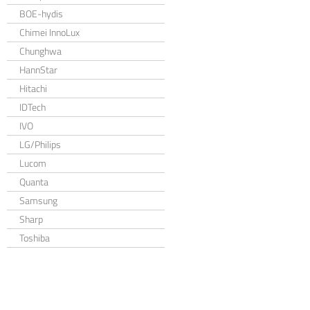
BOE-hydis
Chimei InnoLux
Chunghwa
HannStar
Hitachi
IDTech
IVO
LG/Philips
Lucom
Quanta
Samsung
Sharp
Toshiba