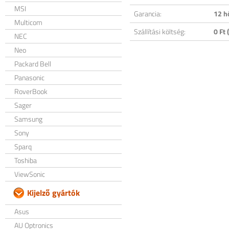
MSI
Garancia:
12 h
Multicom
Szállítási költség:
0 Ft (
NEC
Neo
Packard Bell
Panasonic
RoverBook
Sager
Samsung
Sony
Sparq
Toshiba
ViewSonic
Kijelző gyártók
Asus
AU Optronics