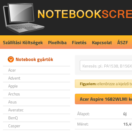
Szállítási Költségek
Pixelhiba
Fizetés
Kapcsolat
ÁSZF
Notebook gyártók
Acer
Advent
Figyelem:
ellenőrizze a kijelző 
Apple
Archos
Acer Aspire 1682WLMI ko
Asus
Averatec
Állapot:
új
BenQ
Méret:
15,4
Casper