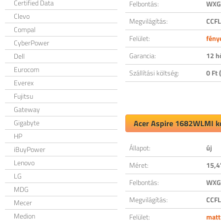
Certified Data
Felbontás:
WXGA
Clevo
Megvilágítás:
CCFL
Compal
Felület:
fény
CyberPower
Garancia:
12 h
Dell
Eurocom
Szállítási költség:
0 Ft (
Everex
Fujitsu
Gateway
Gigabyte
Acer Aspire 1682WLMI ko
HP
Állapot:
új
iBuyPower
Lenovo
Méret:
15,4
LG
Felbontás:
WXGA
MDG
Megvilágítás:
CCFL
Mecer
Medion
Felület:
matt