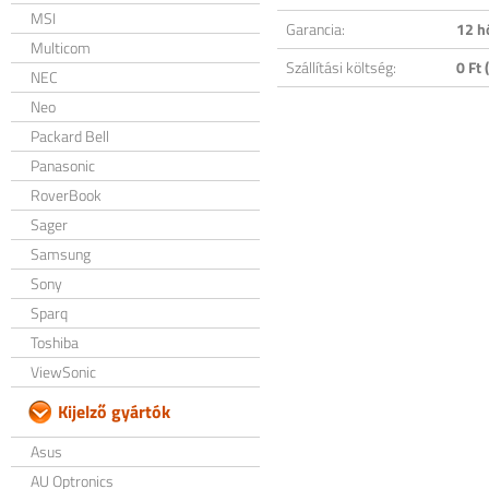
MSI
Garancia:
12 h
Multicom
Szállítási költség:
0 Ft (
NEC
Neo
Packard Bell
Panasonic
RoverBook
Sager
Samsung
Sony
Sparq
Toshiba
ViewSonic
Kijelző gyártók
Asus
AU Optronics