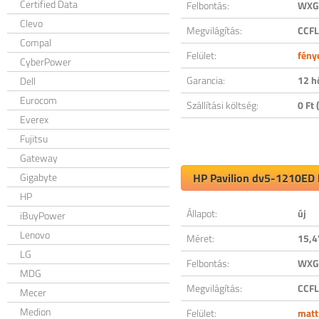
Certified Data
Felbontás:
WXGA
Clevo
Megvilágítás:
CCFL
Compal
Felület:
fény
CyberPower
Garancia:
12 h
Dell
Eurocom
Szállítási költség:
0 Ft (
Everex
Fujitsu
Gateway
Gigabyte
HP Pavilion dv5-1210ED k
HP
Állapot:
új
iBuyPower
Lenovo
Méret:
15,4
LG
Felbontás:
WXGA
MDG
Megvilágítás:
CCFL
Mecer
Medion
Felület:
matt