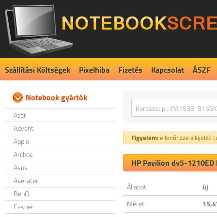
Szállítási Költségek
Pixelhiba
Fizetés
Kapcsolat
ÁSZF
Notebook gyártók
Acer
Advent
Figyelem:
ellenőrizze a kijelző 
Apple
Archos
HP Pavilion dv5-1210ED k
Asus
Averatec
Állapot:
új
BenQ
Méret:
15,4
Casper