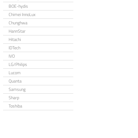
BOE-hydis
Chimei InnoLux
Chunghwa
HannStar
Hitachi
IDTech
IVO
LG/Philips
Lucom
Quanta
Samsung
Sharp
Toshiba