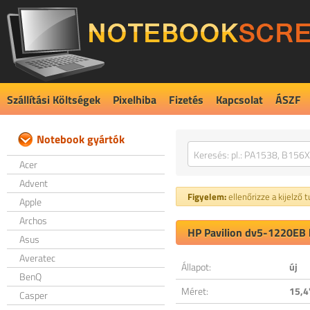
Szállítási Költségek
Pixelhiba
Fizetés
Kapcsolat
ÁSZF
Notebook gyártók
Acer
Advent
Figyelem:
ellenőrizze a kijelző 
Apple
Archos
HP Pavilion dv5-1220EB k
Asus
Averatec
Állapot:
új
BenQ
Méret:
15,4
Casper