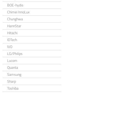
BOE-hydis
Chimei InnoLux
Chunghwa
HannStar
Hitachi
IDTech
IVO
LG/Philips
Lucom
Quanta
Samsung
Sharp
Toshiba