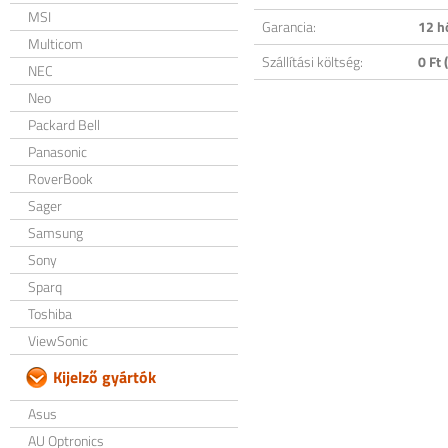
MSI
Garancia:
12 h
Multicom
Szállítási költség:
0 Ft (
NEC
Neo
Packard Bell
Panasonic
RoverBook
Sager
Samsung
Sony
Sparq
Toshiba
ViewSonic
Kijelző gyártók
Asus
AU Optronics