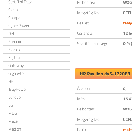
Certified Data
Felbontás:
WXGA
Clevo
Megvilágítás:
CCFL
Compal
Felület:
fény
CyberPower
Garancia:
12 h
Dell
Eurocom
Szállítási költség:
0 Ft (
Everex
Fujitsu
Gateway
Gigabyte
HP Pavilion dv5-1220EB k
HP
Állapot:
új
iBuyPower
Lenovo
Méret:
15,4
LG
Felbontás:
WXGA
MDG
Megvilágítás:
CCFL
Mecer
Medion
Felület:
matt