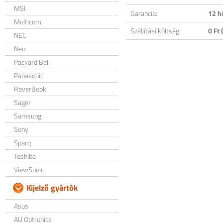
MSI
Garancia:
12 h
Multicom
Szállítási költség:
0 Ft (
NEC
Neo
Packard Bell
Panasonic
RoverBook
Sager
Samsung
Sony
Sparq
Toshiba
ViewSonic
Kijelző gyártók
Asus
AU Optronics