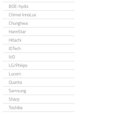
BOE-hydis
Chimei InnoLux
Chunghwa
HannStar
Hitachi
IDTech
IVO
LG/Philips
Lucom
Quanta
Samsung
Sharp
Toshiba