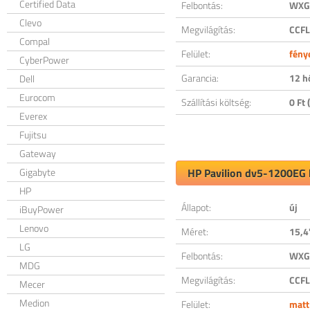
Certified Data
Felbontás:
WXGA
Clevo
Megvilágítás:
CCFL
Compal
Felület:
fény
CyberPower
Garancia:
12 h
Dell
Eurocom
Szállítási költség:
0 Ft (
Everex
Fujitsu
Gateway
Gigabyte
HP Pavilion dv5-1200EG k
HP
Állapot:
új
iBuyPower
Lenovo
Méret:
15,4
LG
Felbontás:
WXGA
MDG
Megvilágítás:
CCFL
Mecer
Medion
Felület:
matt