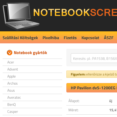
Szállítási Költségek
Pixelhiba
Fizetés
Kapcsolat
ÁSZF
Notebook gyártók
Acer
Advent
Figyelem:
ellenőrizze a kijelző 
Apple
Archos
HP Pavilion dv5-1200EG k
Asus
Averatec
Állapot:
új
BenQ
Méret:
15,4
Casper