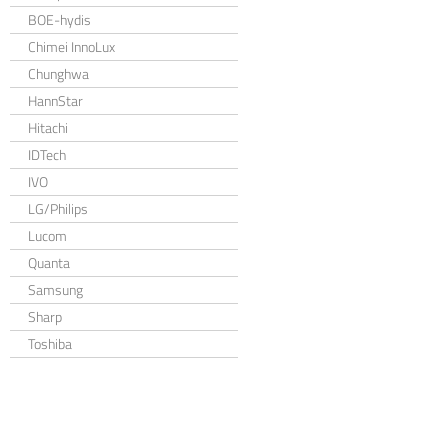
BOE-hydis
Chimei InnoLux
Chunghwa
HannStar
Hitachi
IDTech
IVO
LG/Philips
Lucom
Quanta
Samsung
Sharp
Toshiba