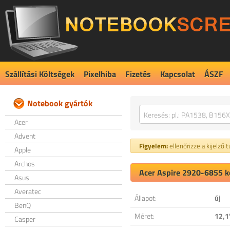
Szállítási Költségek
Pixelhiba
Fizetés
Kapcsolat
ÁSZF
Notebook gyártók
Acer
Advent
Figyelem:
ellenőrizze a kijelző 
Apple
Archos
Acer Aspire 2920-6855 ko
Asus
Averatec
Állapot:
új
BenQ
Méret:
12,1
Casper