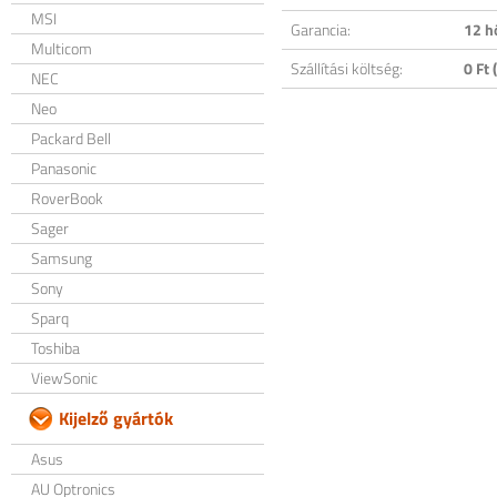
MSI
Garancia:
12 h
Multicom
Szállítási költség:
0 Ft (
NEC
Neo
Packard Bell
Panasonic
RoverBook
Sager
Samsung
Sony
Sparq
Toshiba
ViewSonic
Kijelző gyártók
Asus
AU Optronics