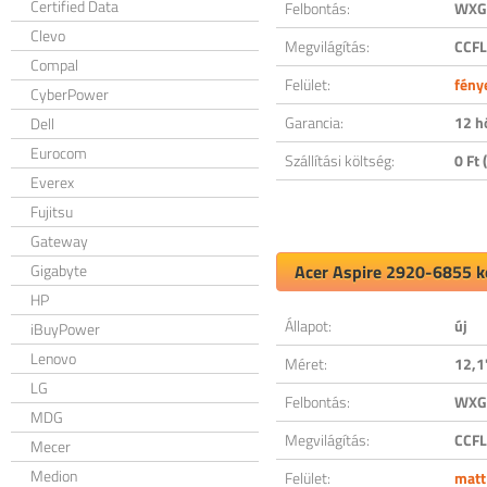
Certified Data
Felbontás:
WXGA
Clevo
Megvilágítás:
CCFL
Compal
Felület:
fény
CyberPower
Garancia:
12 h
Dell
Eurocom
Szállítási költség:
0 Ft (
Everex
Fujitsu
Gateway
Gigabyte
Acer Aspire 2920-6855 ko
HP
Állapot:
új
iBuyPower
Lenovo
Méret:
12,1
LG
Felbontás:
WXGA
MDG
Megvilágítás:
CCFL
Mecer
Medion
Felület:
matt