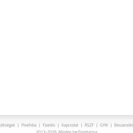
Költségek
|
Pixelhiba
|
Fizetés
|
Kapcsolat
|
ÁSZF
|
GYIK
|
Beszerelés
2013-2026. Minden Jog Fenntartva