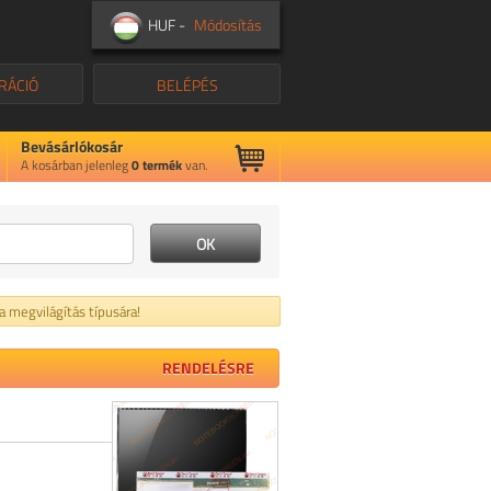
HUF -
Módosítás
RÁCIÓ
BELÉPÉS
Bevásárlókosár
A kosárban jelenleg
0
termék
van.
 a megvilágítás típusára!
RENDELÉSRE