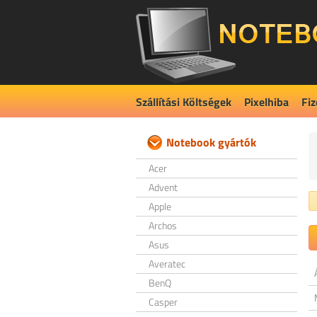
Szállítási Költségek
Pixelhiba
Fiz
Notebook gyártók
Acer
Advent
Apple
Archos
Asus
Averatec
BenQ
Casper