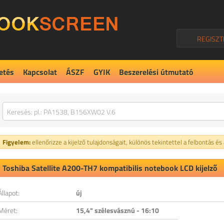
REGISZT
etés
Kapcsolat
ÁSZF
GYIK
Beszerelési útmutató
Figyelem:
ellenőrizze a kijelző tulajdonságait, különös tekintettel a felbontás és
Toshiba Satellite A200-TH7 kompatibilis notebook LCD kijelző
Állapot:
új
Méret:
15,4" szélesvásznú - 16:10