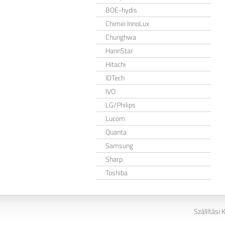
BOE-hydis
Chimei InnoLux
Chunghwa
HannStar
Hitachi
IDTech
IVO
LG/Philips
Lucom
Quanta
Samsung
Sharp
Toshiba
Szállítási 