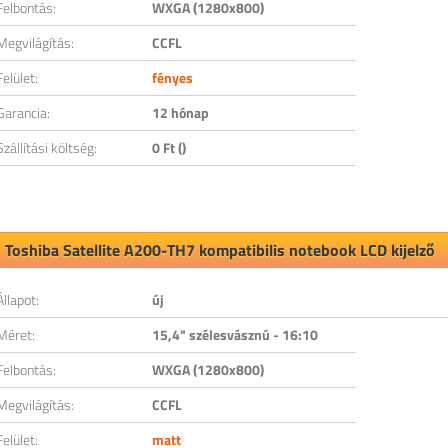
Felbontás:
WXGA (1280x800)
Megvilágítás:
CCFL
Felület:
fényes
Garancia:
12 hónap
Szállítási költség:
0 Ft ()
Toshiba Satellite A200-TH7 kompatibilis notebook LCD kijelző
Állapot:
új
Méret:
15,4" szélesvásznú - 16:10
Felbontás:
WXGA (1280x800)
Megvilágítás:
CCFL
Felület:
matt