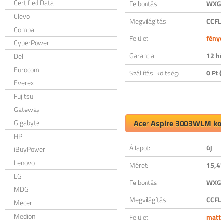
Certified Data
Felbontás:
WXGA
Clevo
Megvilágítás:
CCFL
Compal
Felület:
fény
CyberPower
Garancia:
12 h
Dell
Eurocom
Szállítási költség:
0 Ft (
Everex
Fujitsu
Gateway
Gigabyte
Acer Aspire 3003WLM kom
HP
Állapot:
új
iBuyPower
Lenovo
Méret:
15,4
LG
Felbontás:
WXGA
MDG
Megvilágítás:
CCFL
Mecer
Medion
Felület:
matt