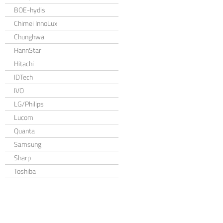
BOE-hydis
Chimei InnoLux
Chunghwa
HannStar
Hitachi
IDTech
IVO
LG/Philips
Lucom
Quanta
Samsung
Sharp
Toshiba