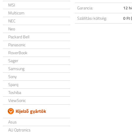
MSI
Garancia:
12 h
Multicom
Szállítási költség:
0 Ft (
NEC
Neo
Packard Bell
Panasonic
RoverBook
Sager
Samsung
Sony
Sparq
Toshiba
ViewSonic
Kijelző gyártók
Asus
AU Optronics