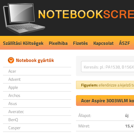
Szállítási Költségek
Pixelhiba
Fizetés
Kapcsolat
ÁSZF
Notebook gyártók
Acer
Advent
Figyelem:
ellenőrizze a kijelző 
Apple
Archos
Acer Aspire 3003WLM kom
Asus
Averatec
Állapot:
új
BenQ
Méret:
15,4
Casper