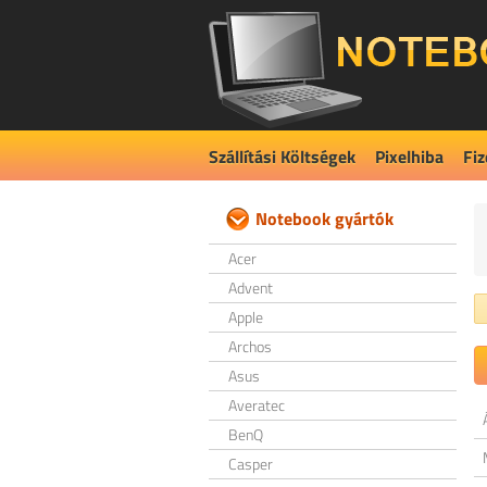
Szállítási Költségek
Pixelhiba
Fiz
Notebook gyártók
Acer
Advent
Apple
Archos
Asus
Averatec
BenQ
Casper