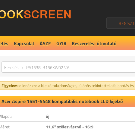
REGISZT
etés
Kapcsolat
ÁSZF
GYIK
Beszerelési útmutató
Figyelem:
ellenőrizze a kijelző tulajdonságait, különös tekintettel a felbontás és
Acer Aspire 1551-5448 kompatibilis notebook LCD kijelző
Állapot:
új
Méret:
11,6" szélesvásznú - 16:9