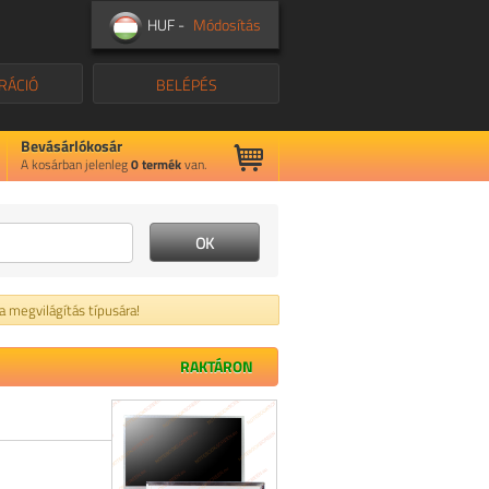
HUF -
Módosítás
RÁCIÓ
BELÉPÉS
Bevásárlókosár
A kosárban jelenleg
0
termék
van.
 a megvilágítás típusára!
RAKTÁRON