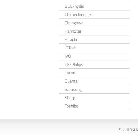
BOE-hydis
Chimei InnoLux
Chunghwa
HannStar
Hitachi
IDTech
IVO
LG/Philips
Lucom
Quanta
Samsung
Sharp
Toshiba
Szállítási 