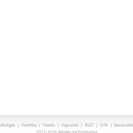
Költségek
|
Pixelhiba
|
Fizetés
|
Kapcsolat
|
ÁSZF
|
GYIK
|
Beszerelés
2013-2026. Minden Jog Fenntartva