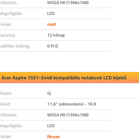
Felbontás:
WXGA HD (1366x768)
Megvilágítás:
LED
Felület:
matt
Garancia:
12 hónap
Szállítási költség:
0 Ft ()
Acer Aspire 1551-5448 kompatibilis notebook LCD kijelző
Állapot:
új
Méret:
11,6" szélesvásznú - 16:9
Felbontás:
WXGA HD (1366x768)
Megvilágítás:
LED
Felület:
fényes