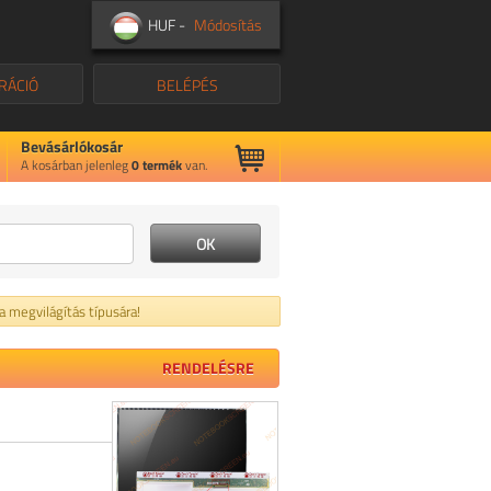
HUF -
Módosítás
RÁCIÓ
BELÉPÉS
Bevásárlókosár
A kosárban jelenleg
0
termék
van.
 a megvilágítás típusára!
RENDELÉSRE