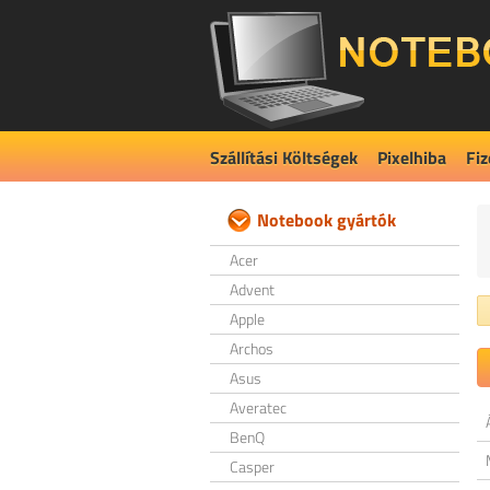
Szállítási Költségek
Pixelhiba
Fiz
Notebook gyártók
Acer
Advent
Apple
Archos
Asus
Averatec
BenQ
Casper