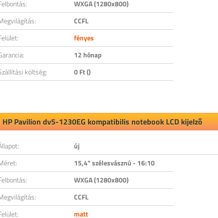
Felbontás:
WXGA (1280x800)
Megvilágítás:
CCFL
Felület:
fényes
Garancia:
12 hónap
Szállítási költség:
0 Ft ()
HP Pavilion dv5-1230EG kompatibilis notebook LCD kijelző
Állapot:
új
Méret:
15,4" szélesvásznú - 16:10
Felbontás:
WXGA (1280x800)
Megvilágítás:
CCFL
Felület:
matt