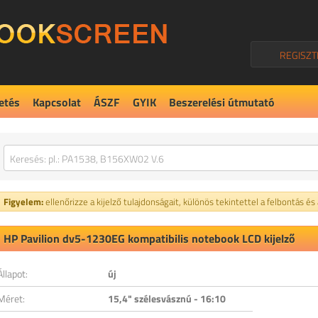
REGISZT
etés
Kapcsolat
ÁSZF
GYIK
Beszerelési útmutató
Figyelem:
ellenőrizze a kijelző tulajdonságait, különös tekintettel a felbontás és
HP Pavilion dv5-1230EG kompatibilis notebook LCD kijelző
Állapot:
új
Méret:
15,4" szélesvásznú - 16:10