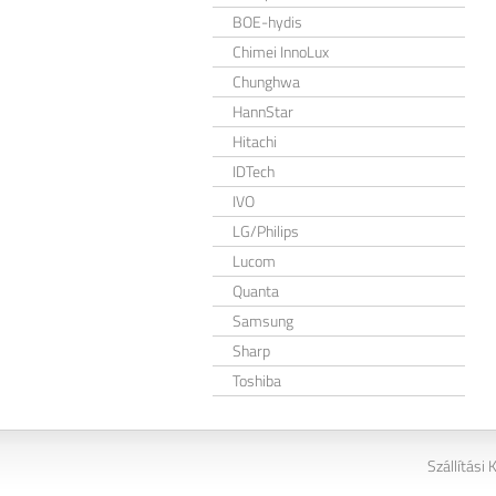
BOE-hydis
Chimei InnoLux
Chunghwa
HannStar
Hitachi
IDTech
IVO
LG/Philips
Lucom
Quanta
Samsung
Sharp
Toshiba
Szállítási 