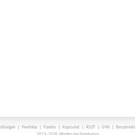
Költségek
|
Pixelhiba
|
Fizetés
|
Kapcsolat
|
ÁSZF
|
GYIK
|
Beszerelés
2013-2026. Minden Jog Fenntartva