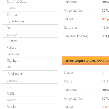
Certified Data
Felbontás:
WXGA
Clevo
Megvilágítás:
CCFL
Compal
Felület:
fény
CyberPower
Garancia:
12 h
Dell
Eurocom
Szállítási költség:
0 Ft (
Everex
Fujitsu
Gateway
Gigabyte
Acer Aspire 4520-5950 ko
HP
Állapot:
új
iBuyPower
Lenovo
Méret:
14,1
LG
Felbontás:
WXGA
MDG
Megvilágítás:
CCFL
Mecer
Medion
Felület:
matt