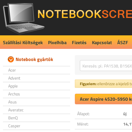
Szállítási Költségek
Pixelhiba
Fizetés
Kapcsolat
ÁSZF
Notebook gyártók
Acer
Advent
Figyelem:
ellenőrizze a kijelző 
Apple
Archos
Acer Aspire 4520-5950 ko
Asus
Averatec
Állapot:
új
BenQ
Méret:
14,1
Casper