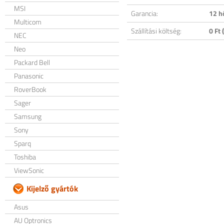
MSI
Garancia:
12 h
Multicom
Szállítási költség:
0 Ft (
NEC
Neo
Packard Bell
Panasonic
RoverBook
Sager
Samsung
Sony
Sparq
Toshiba
ViewSonic
Kijelző gyártók
Asus
AU Optronics