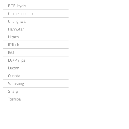
BOE-hydis
Chimei InnoLux
Chunghwa
HannStar
Hitachi
IDTech
IVO
LG/Philips
Lucom
Quanta
Samsung
Sharp
Toshiba