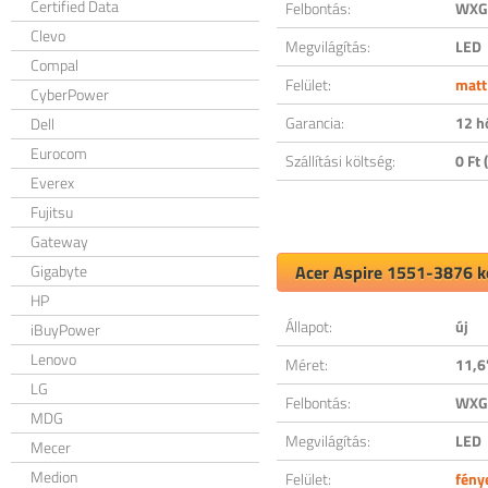
Certified Data
Felbontás:
WXGA
Clevo
Megvilágítás:
LED
Compal
Felület:
matt
CyberPower
Garancia:
12 h
Dell
Eurocom
Szállítási költség:
0 Ft (
Everex
Fujitsu
Gateway
Gigabyte
Acer Aspire 1551-3876 ko
HP
Állapot:
új
iBuyPower
Lenovo
Méret:
11,6
LG
Felbontás:
WXGA
MDG
Megvilágítás:
LED
Mecer
Medion
Felület:
fény