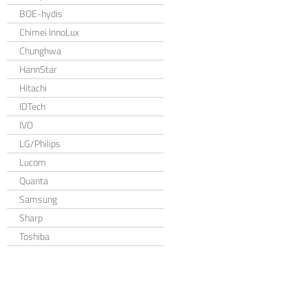
BOE-hydis
Chimei InnoLux
Chunghwa
HannStar
Hitachi
IDTech
IVO
LG/Philips
Lucom
Quanta
Samsung
Sharp
Toshiba