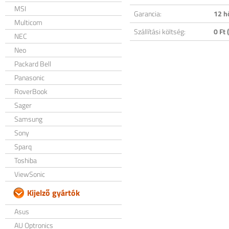
MSI
Garancia:
12 h
Multicom
Szállítási költség:
0 Ft (
NEC
Neo
Packard Bell
Panasonic
RoverBook
Sager
Samsung
Sony
Sparq
Toshiba
ViewSonic
Kijelző gyártók
Asus
AU Optronics