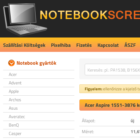
Szállítási Költségek
Pixelhiba
Fizetés
Kapcsolat
ÁSZF
Notebook gyártók
Acer
Advent
Figyelem:
ellenőrizze a kijelző 
Apple
Archos
Acer Aspire 1551-3876 ko
Asus
Averatec
Állapot:
új
BenQ
Méret:
11,6
Casper