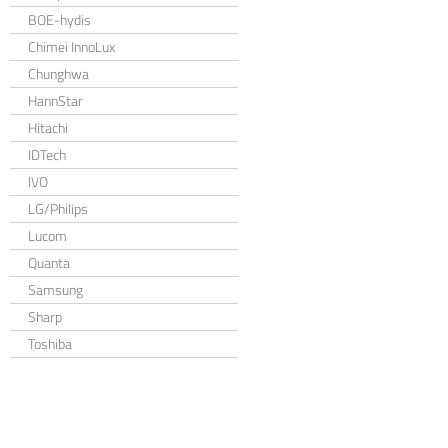
BOE-hydis
Chimei InnoLux
Chunghwa
HannStar
Hitachi
IDTech
IVO
LG/Philips
Lucom
Quanta
Samsung
Sharp
Toshiba