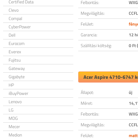
Certified Data
Felbontás:
WXGA
Clevo
Megvilágítás:
CCFL
Compal
Felület:
fény
CyberPower
Garancia:
12 h
Dell
Eurocom
Szállítási költség:
0 Ft (
Everex
Fujitsu
Gateway
Gigabyte
Acer Aspire 4710-6747 ko
HP
Állapot:
új
iBuyPower
Lenovo
Méret:
14,1
LG
Felbontás:
WXGA
MDG
Megvilágítás:
CCFL
Mecer
Medion
Felület:
matt