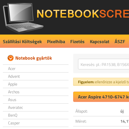
Szállítási Költségek
Pixelhiba
Fizetés
Kapcsolat
ÁSZF
Notebook gyártók
Acer
Advent
Figyelem:
ellenőrizze a kijelző 
Apple
Archos
Acer Aspire 4710-6747 ko
Asus
Averatec
Állapot:
új
BenQ
Méret:
14,1
Casper