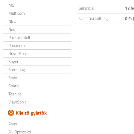
MSI
Garancia:
12 h
Multicom
Szállítási költség:
0 Ft (
NEC
Neo
Packard Bell
Panasonic
RoverBook
Sager
Samsung
Sony
Sparq
Toshiba
ViewSonic
Kijelző gyártók
Asus
AU Optronics