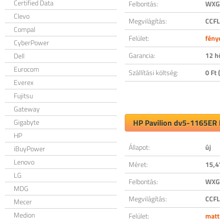
Certified Data
Felbontás:
WXGA
Clevo
Megvilágítás:
CCFL
Compal
Felület:
fény
CyberPower
Garancia:
12 h
Dell
Eurocom
Szállítási költség:
0 Ft (
Everex
Fujitsu
Gateway
Gigabyte
HP Pavilion dv5-1165ER k
HP
Állapot:
új
iBuyPower
Lenovo
Méret:
15,4
LG
Felbontás:
WXGA
MDG
Megvilágítás:
CCFL
Mecer
Medion
Felület:
matt