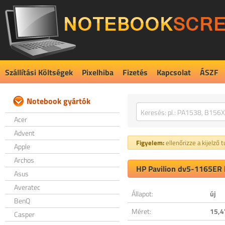
Szállítási Költségek
Pixelhiba
Fizetés
Kapcsolat
ÁSZF
Notebook gyártók
Acer
Advent
Figyelem:
ellenőrizze a kijelző 
Apple
Archos
HP Pavilion dv5-1165ER k
Asus
Averatec
Állapot:
új
BenQ
Méret:
15,4
Casper