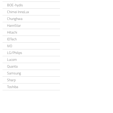
BOE-hydis
Chimei InnoLux
Chunghwa
HannStar
Hitachi
IDTech
IVO
LG/Philips
Lucom
Quanta
Samsung
Sharp
Toshiba