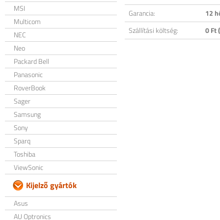
MSI
Garancia:
12 h
Multicom
Szállítási költség:
0 Ft (
NEC
Neo
Packard Bell
Panasonic
RoverBook
Sager
Samsung
Sony
Sparq
Toshiba
ViewSonic
Kijelző gyártók
Asus
AU Optronics