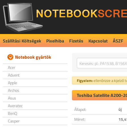
Szállítási Költségek
Pixelhiba
Fizetés
Kapcsolat
ÁSZF
Notebook gyártók
Acer
Advent
Figyelem:
ellenőrizze a kijelző 
Apple
Archos
Toshiba Satellite A200-2
Asus
Averatec
Állapot:
új
BenQ
Méret:
15,4
Casper