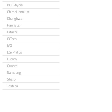
BOE-hydis
Chimei InnoLux
Chunghwa
HannStar
Hitachi
IDTech
IVO
LG/Philips
Lucom
Quanta
Samsung
Sharp
Toshiba