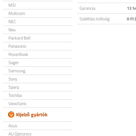
MSI
Garancia:
12 h
Multicom
Szállítási költség:
0 Ft (
NEC
Neo
Packard Bell
Panasonic
RoverBook
Sager
Samsung
Sony
Sparq
Toshiba
ViewSonic
Kijelző gyártók
Asus
AU Optronics