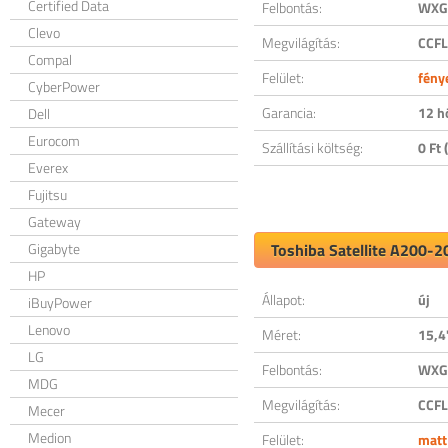
Certified Data
Felbontás:
WXGA
Clevo
Megvilágítás:
CCFL
Compal
Felület:
fény
CyberPower
Garancia:
12 h
Dell
Eurocom
Szállítási költség:
0 Ft (
Everex
Fujitsu
Gateway
Gigabyte
Toshiba Satellite A200-2
HP
Állapot:
új
iBuyPower
Lenovo
Méret:
15,4
LG
Felbontás:
WXGA
MDG
Megvilágítás:
CCFL
Mecer
Medion
Felület:
matt