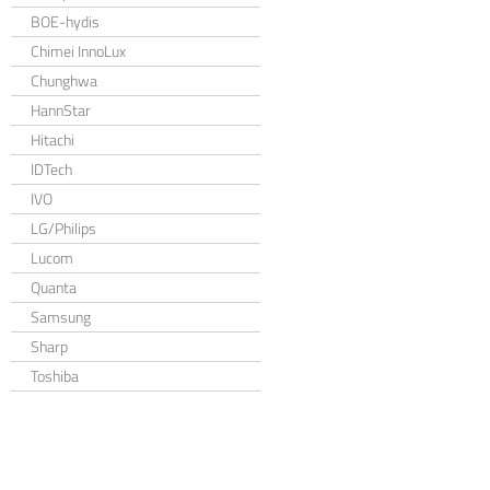
BOE-hydis
Chimei InnoLux
Chunghwa
HannStar
Hitachi
IDTech
IVO
LG/Philips
Lucom
Quanta
Samsung
Sharp
Toshiba