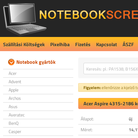
Szállítási Költségek
Pixelhiba
Fizetés
Kapcsolat
ÁSZF
Notebook gyártók
Acer
Advent
Figyelem:
ellenőrizze a kijelző 
Apple
Archos
Acer Aspire 4315-2186 ko
Asus
Averatec
Állapot:
új
BenQ
Méret:
14,1
Casper