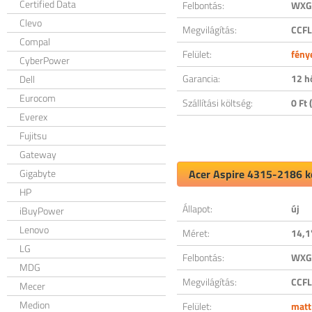
Certified Data
Felbontás:
WXGA
Clevo
Megvilágítás:
CCFL
Compal
Felület:
fény
CyberPower
Garancia:
12 h
Dell
Eurocom
Szállítási költség:
0 Ft (
Everex
Fujitsu
Gateway
Gigabyte
Acer Aspire 4315-2186 ko
HP
Állapot:
új
iBuyPower
Lenovo
Méret:
14,1
LG
Felbontás:
WXGA
MDG
Megvilágítás:
CCFL
Mecer
Medion
Felület:
matt