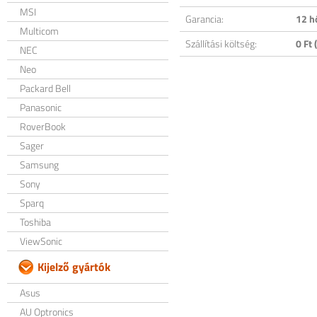
MSI
Garancia:
12 h
Multicom
Szállítási költség:
0 Ft (
NEC
Neo
Packard Bell
Panasonic
RoverBook
Sager
Samsung
Sony
Sparq
Toshiba
ViewSonic
Kijelző gyártók
Asus
AU Optronics