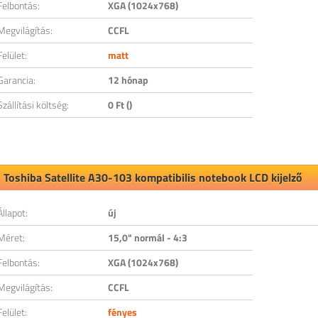
Felbontás:
XGA (1024x768)
Megvilágítás:
CCFL
Felület:
matt
Garancia:
12 hónap
Szállítási költség:
0 Ft ()
Toshiba Satellite A30-103 kompatibilis notebook LCD kijelző
Állapot:
új
Méret:
15,0" normál - 4:3
Felbontás:
XGA (1024x768)
Megvilágítás:
CCFL
Felület:
fényes