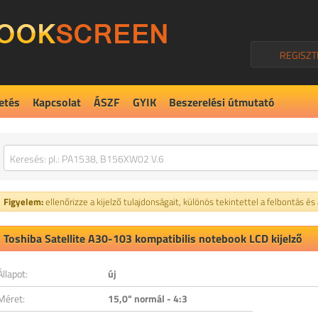
REGISZT
etés
Kapcsolat
ÁSZF
GYIK
Beszerelési útmutató
Figyelem:
ellenőrizze a kijelző tulajdonságait, különös tekintettel a felbontás és
Toshiba Satellite A30-103 kompatibilis notebook LCD kijelző
Állapot:
új
Méret:
15,0" normál - 4:3