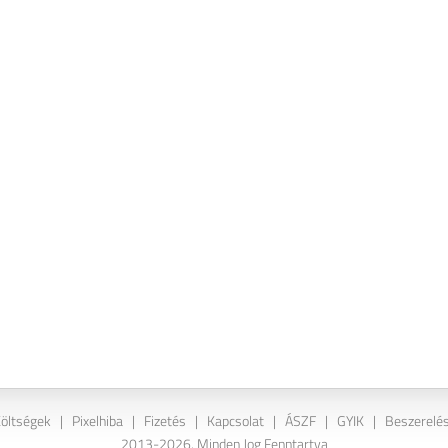
Költségek
|
Pixelhiba
|
Fizetés
|
Kapcsolat
|
ÁSZF
|
GYIK
|
Beszerelés
2013-2026. Minden Jog Fenntartva