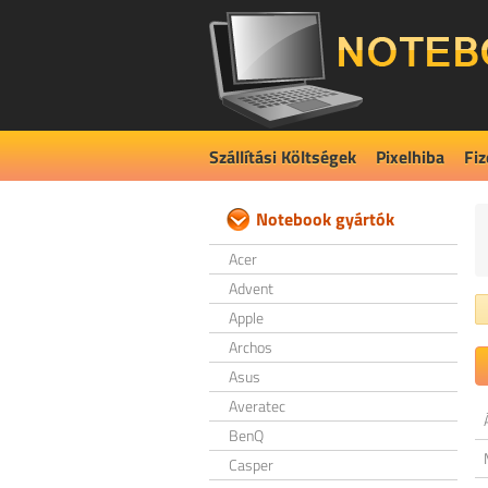
Szállítási Költségek
Pixelhiba
Fiz
Notebook gyártók
Acer
Advent
Apple
Archos
Asus
Averatec
BenQ
Casper