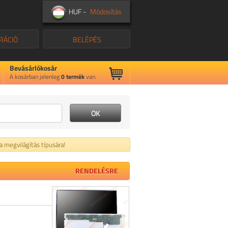
HUF -
Módosítás
RÁCIÓ
BELÉPÉS
Bevásárlókosár
A kosárban jelenleg
0
termék
van.
 a megvilágítás típusára!
RENDELÉSRE