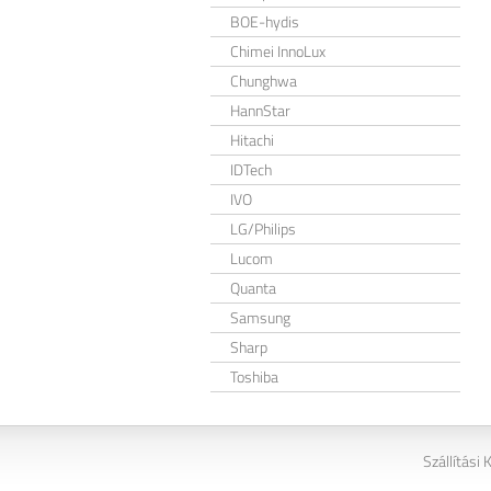
BOE-hydis
Chimei InnoLux
Chunghwa
HannStar
Hitachi
IDTech
IVO
LG/Philips
Lucom
Quanta
Samsung
Sharp
Toshiba
Szállítási 