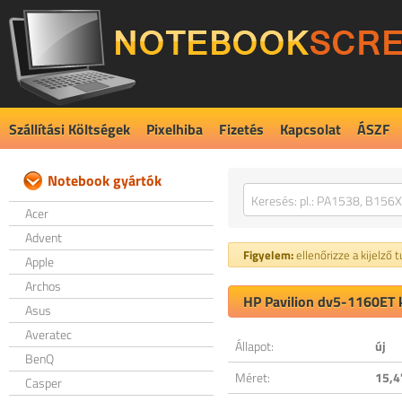
Szállítási Költségek
Pixelhiba
Fizetés
Kapcsolat
ÁSZF
Notebook gyártók
Acer
Advent
Figyelem:
ellenőrizze a kijelző 
Apple
Archos
HP Pavilion dv5-1160ET k
Asus
Averatec
Állapot:
új
BenQ
Méret:
15,4
Casper