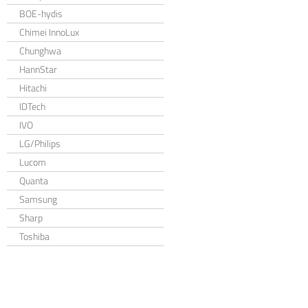
BOE-hydis
Chimei InnoLux
Chunghwa
HannStar
Hitachi
IDTech
IVO
LG/Philips
Lucom
Quanta
Samsung
Sharp
Toshiba