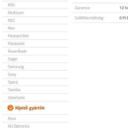
MSI
Garancia:
12 h
Multicom
Szállítási költség:
0 Ft (
NEC
Neo
Packard Bell
Panasonic
RoverBook
Sager
Samsung
Sony
Sparq
Toshiba
ViewSonic
Kijelző gyártók
Asus
AU Optronics