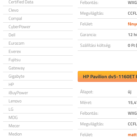
Certified Data
Felbontás:
WXGA
Clevo
Megvilágítás:
CCFL
Compal
Felület:
fény
CyberPower
Garancia:
12 h
Dell
Eurocom
Szállítási költség:
0 Ft (
Everex
Fujitsu
Gateway
Gigabyte
HP Pavilion dv5-1160ET k
HP
Állapot:
új
iBuyPower
Lenovo
Méret:
15,4
LG
Felbontás:
WXGA
MDG
Megvilágítás:
CCFL
Mecer
Medion
Felület:
matt