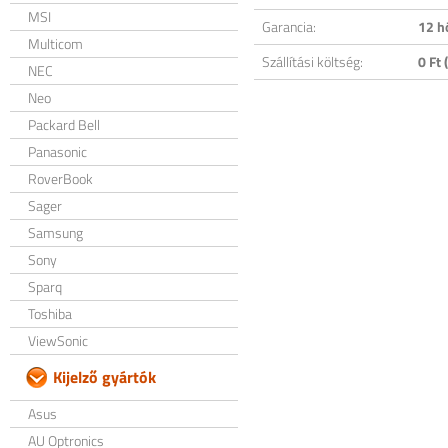
MSI
Garancia:
12 h
Multicom
Szállítási költség:
0 Ft (
NEC
Neo
Packard Bell
Panasonic
RoverBook
Sager
Samsung
Sony
Sparq
Toshiba
ViewSonic
Kijelző gyártók
Asus
AU Optronics