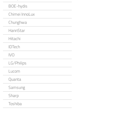
BOE-hydis
Chimei InnoLux
Chunghwa
HannStar
Hitachi
IDTech
IVO
LG/Philips
Lucom
Quanta
Samsung
Sharp
Toshiba