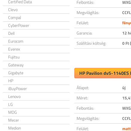
Certified Data
Felbontás:
WXGA
Clevo
Megvilágítás:
CCFL
Compal
Felület:
fény
CyberPower
Garancia:
12 h
Dell
Eurocom
Szállítási költség:
0 Ft (
Everex
Fujitsu
Gateway
Gigabyte
HP Pavilion dv5-1140ES k
HP
Állapot:
új
iBuyPower
Lenovo
Méret:
15,4
LG
Felbontás:
WXGA
MDG
Megvilágítás:
CCFL
Mecer
Medion
Felület:
matt