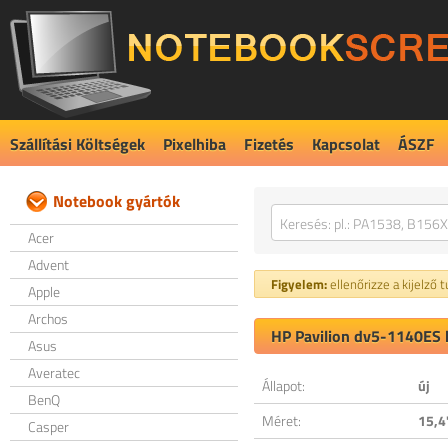
Szállítási Költségek
Pixelhiba
Fizetés
Kapcsolat
ÁSZF
Notebook gyártók
Acer
Advent
Figyelem:
ellenőrizze a kijelző 
Apple
Archos
HP Pavilion dv5-1140ES k
Asus
Averatec
Állapot:
új
BenQ
Méret:
15,4
Casper