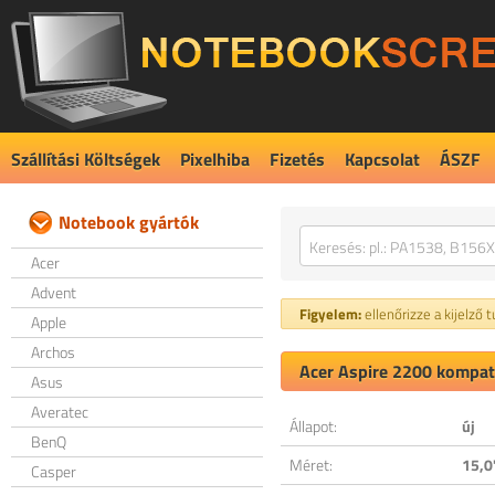
Szállítási Költségek
Pixelhiba
Fizetés
Kapcsolat
ÁSZF
Notebook gyártók
Acer
Advent
Figyelem:
ellenőrizze a kijelző 
Apple
Archos
Acer Aspire 2200 kompati
Asus
Averatec
Állapot:
új
BenQ
Méret:
15,0
Casper