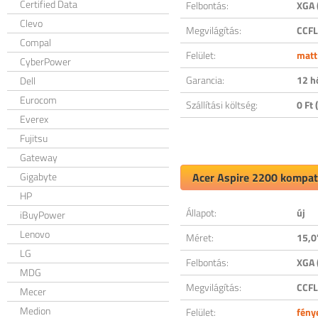
Certified Data
Felbontás:
XGA 
Clevo
Megvilágítás:
CCFL
Compal
Felület:
matt
CyberPower
Garancia:
12 h
Dell
Eurocom
Szállítási költség:
0 Ft (
Everex
Fujitsu
Gateway
Gigabyte
Acer Aspire 2200 kompati
HP
Állapot:
új
iBuyPower
Lenovo
Méret:
15,0
LG
Felbontás:
XGA 
MDG
Megvilágítás:
CCFL
Mecer
Medion
Felület:
fény