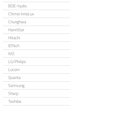
BOE-hydis
Chimei InnoLux
Chunghwa
HannStar
Hitachi
IDTech
IVO
LG/Philips
Lucom
Quanta
Samsung
Sharp
Toshiba