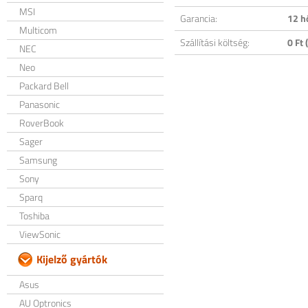
MSI
Garancia:
12 h
Multicom
Szállítási költség:
0 Ft (
NEC
Neo
Packard Bell
Panasonic
RoverBook
Sager
Samsung
Sony
Sparq
Toshiba
ViewSonic
Kijelző gyártók
Asus
AU Optronics