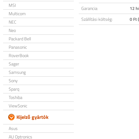
MSI
Garancia:
12 h
Multicom
Szállítási költség:
0 Ft (
NEC
Neo
Packard Bell
Panasonic
RoverBook
Sager
Samsung
Sony
Sparq
Toshiba
ViewSonic
Kijelző gyártók
Asus
AU Optronics