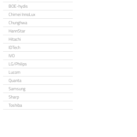
BOE-hydis
Chimei InnoLux
Chunghwa
HannStar
Hitachi
IDTech
IVO
LG/Philips
Lucom
Quanta
Samsung
Sharp
Toshiba