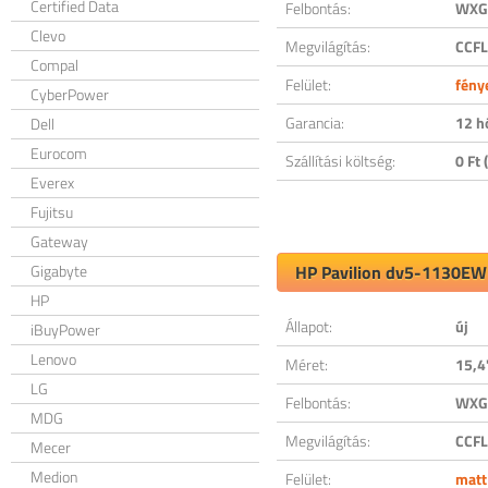
Certified Data
Felbontás:
WXGA
Clevo
Megvilágítás:
CCFL
Compal
Felület:
fény
CyberPower
Garancia:
12 h
Dell
Eurocom
Szállítási költség:
0 Ft (
Everex
Fujitsu
Gateway
Gigabyte
HP Pavilion dv5-1130EW 
HP
Állapot:
új
iBuyPower
Lenovo
Méret:
15,4
LG
Felbontás:
WXGA
MDG
Megvilágítás:
CCFL
Mecer
Medion
Felület:
matt