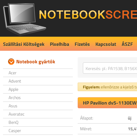
Szállítási Költségek
Pixelhiba
Fizetés
Kapcsolat
ÁSZF
Notebook gyártók
Acer
Advent
Figyelem:
ellenőrizze a kijelző 
Apple
Archos
HP Pavilion dv5-1130EW 
Asus
Averatec
Állapot:
új
BenQ
Méret:
15,4
Casper