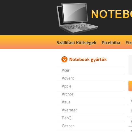
Szállítási Költségek
Pixelhiba
Fiz
Notebook gyártók
Acer
Advent
Apple
Archos
Asus
Averatec
BenQ
Casper