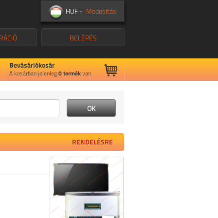
HUF -
Módosítás
RÁCIÓ
BELÉPÉS
Bevásárlókosár
A kosárban jelenleg
0
termék
van.
RENDELÉSRE