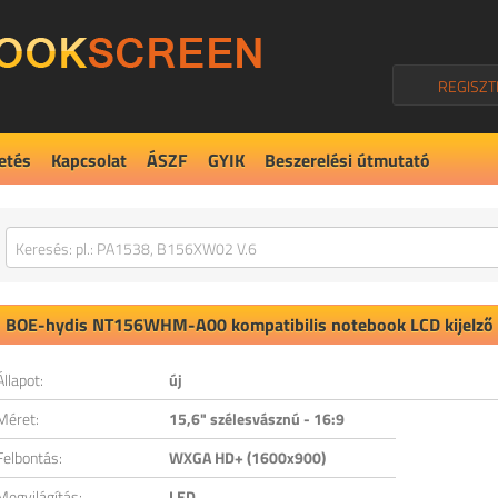
REGISZT
etés
Kapcsolat
ÁSZF
GYIK
Beszerelési útmutató
BOE-hydis
NT156WHM-A00
kompatibilis notebook LCD kijelző
Állapot:
új
Méret:
15,6" szélesvásznú - 16:9
Felbontás:
WXGA HD+ (1600x900)
Megvilágítás:
LED