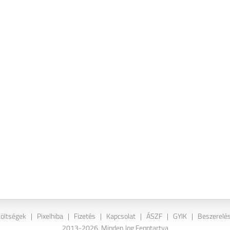
Költségek
|
Pixelhiba
|
Fizetés
|
Kapcsolat
|
ÁSZF
|
GYIK
|
Beszerelés
2013-2026. Minden Jog Fenntartva