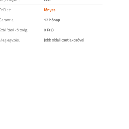
Felület:
fényes
Garancia:
12 hónap
Szállítási költség:
0 Ft ()
Megjegyzés:
Jobb oldali csatlakozóval