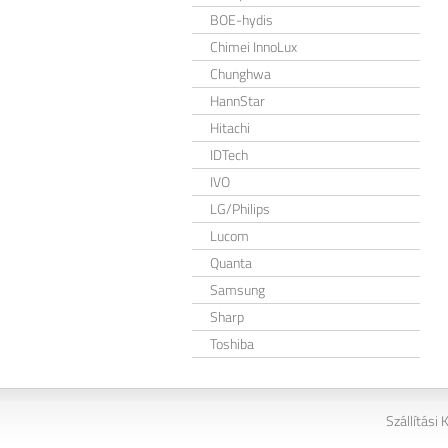
BOE-hydis
Chimei InnoLux
Chunghwa
HannStar
Hitachi
IDTech
IVO
LG/Philips
Lucom
Quanta
Samsung
Sharp
Toshiba
Szállítási 