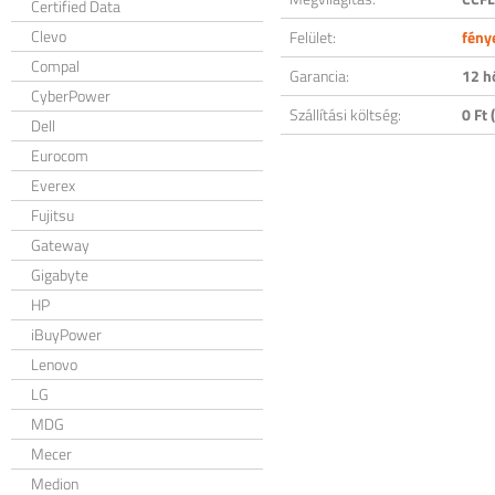
Certified Data
Clevo
Felület:
fény
Compal
Garancia:
12 h
CyberPower
Szállítási költség:
0 Ft (
Dell
Eurocom
Everex
Fujitsu
Gateway
Gigabyte
HP
iBuyPower
Lenovo
LG
MDG
Mecer
Medion