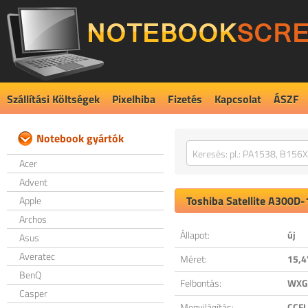
Szállítási Költségek
Pixelhiba
Fizetés
Kapcsolat
ÁSZF
Notebook gyártók
Acer
Advent
Toshiba
Satellite A300D-
Apple
Archos
Állapot:
új
Asus
Averatec
Méret:
15,4
BenQ
Felbontás:
WXGA
Casper
Megvilágítás:
CCFL