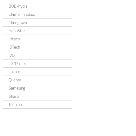
BOE-hydis
Chimei InnoLux
Chunghwa
HannStar
Hitachi
IDTech
IVO
LG/Philips
Lucom
Quanta
Samsung
Sharp
Toshiba