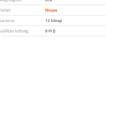
Felület:
fényes
Garancia:
12 hónap
Szállítási költség:
0 Ft ()