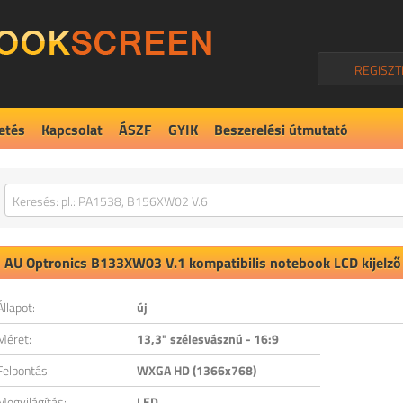
REGISZT
etés
Kapcsolat
ÁSZF
GYIK
Beszerelési útmutató
AU Optronics
B133XW03 V.1
kompatibilis notebook LCD kijelző
Állapot:
új
Méret:
13,3" szélesvásznú - 16:9
Felbontás:
WXGA HD (1366x768)
Megvilágítás:
LED