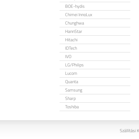
BOE-hydis
Chimei InnoLux
Chunghwa
HannStar
Hitachi
IDTech
IVO
LG/Philips
Lucom
Quanta
Samsung
Sharp
Toshiba
Szállítási 