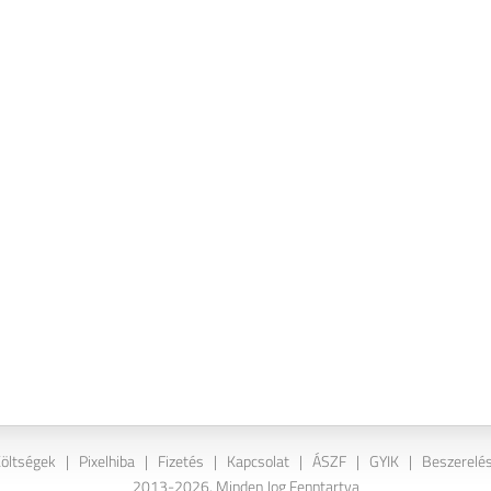
Költségek
|
Pixelhiba
|
Fizetés
|
Kapcsolat
|
ÁSZF
|
GYIK
|
Beszerelés
2013-2026. Minden Jog Fenntartva