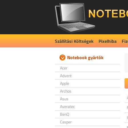
Szállítási Költségek
Pixelhiba
Fiz
Notebook gyártók
Acer
Advent
Apple
Archos
Asus
Averatec
BenQ
Casper