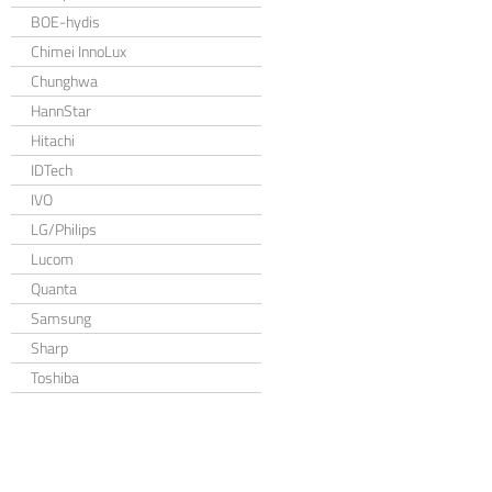
BOE-hydis
Chimei InnoLux
Chunghwa
HannStar
Hitachi
IDTech
IVO
LG/Philips
Lucom
Quanta
Samsung
Sharp
Toshiba