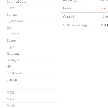
Certified Data
Clevo
Felület:
matt
Compal
Garancia:
12 h
CyberPower
Szállítási költség:
0 Ft (
Dell
Eurocom
Everex
Fujitsu
Gateway
Gigabyte
HP
iBuyPower
Lenovo
LG
MDG
Mecer
Medion