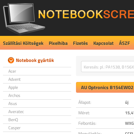
Szállítási Költségek
Pixelhiba
Fizetés
Kapcsolat
ÁSZF
Notebook gyártók
Acer
Advent
AU Optronics
B154EW02 
Apple
Archos
Állapot:
új
Asus
Averatec
Méret:
15,4
BenQ
Felbontás:
WXGA
Casper
Megvilágítás:
CCFL